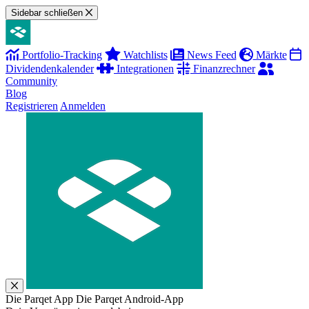
Sidebar schließen
Portfolio-Tracking
Watchlists
News Feed
Märkte
Dividendenkalender
Integrationen
Finanzrechner
Community
Blog
Registrieren
Anmelden
Die Parqet App
Die Parqet Android-App