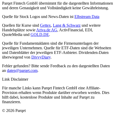
Parqet Fintech GmbH übernimmt für die dargestellten Informationen
und deren Genauigkeit und Vollständigkeit keine Gewährleistung.
Quelle für Stock Logos und News-Daten ist
Elbstream Data
Quellen für Kurse sind
Gettex
,
Lang & Schwarz
und weitere
Handelsplätze sowie
Ariva.de AG
, ActivFinancial, EDI,
QuoteMedia und
GOLD.DE
.
Quelle für Fundamentaldaten sind die Firmenunterlagen der
jeweiligen Unternehmen. Quelle für ETF-Daten sind die Webseiten
und Datenblätter der jeweiligen ETF-Anbieter. Dividenden-Daten
überwiegend von
DivvyDiary
.
Fehler gefunden? Bitte sende Feedback zu den dargestellten Daten
an
daten@parqet.com
.
Link Disclaimer
Für manche Links kann Parqet Fintech GmbH eine Affiliate-
Provision erhalten wenn Produkte darüber erworben werden. Dies
hilft dabei, kostenlose Produkte und Inhalte auf Parqet zu
finanzieren.
© 2026 Parqet