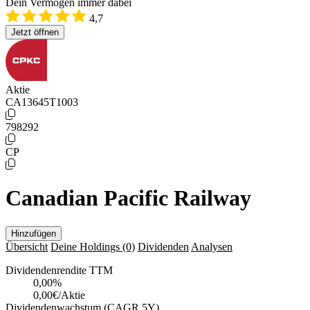
Dein Vermögen immer dabei
4,7
Jetzt öffnen
Aktie
CA13645T1003
798292
CP
Canadian Pacific Railway
Hinzufügen
Übersicht
Deine Holdings
(0)
Dividenden
Analysen
Dividendenrendite TTM
0,00
%
0,00€/Aktie
Dividendenwachstum (CAGR 5Y)