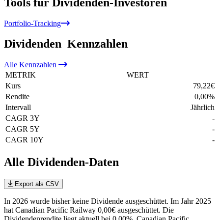
Tools für Dividenden-Investoren
Portfolio-Tracking
Dividenden
Kennzahlen
Alle
Kennzahlen
METRIK
WERT
Kurs
79,22
€
Rendite
0,00
%
Intervall
Jährlich
CAGR 3Y
-
CAGR 5Y
-
CAGR 10Y
-
Alle Dividenden-Daten
Export als CSV
In 2026 wurde bisher keine Dividende ausgeschüttet. Im Jahr 2025
hat Canadian Pacific Railway 0,00€ ausgeschüttet.
Die
Dividendenrendite liegt aktuell bei 0,00%.
Canadian Pacific