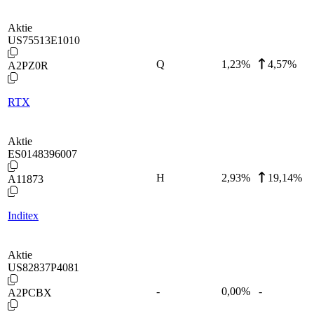
Aktie
US75513E1010
Q
1,23
%
4,57%
A2PZ0R
RTX
Aktie
ES0148396007
H
2,93
%
19,14%
A11873
Inditex
Aktie
US82837P4081
-
0,00
%
-
A2PCBX