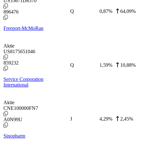
US35671D8570
Q
0,87
%
64,09%
896476
Freeport-McMoRan
Aktie
US8175651046
859232
Q
1,59
%
10,88%
Service Corporation
International
Aktie
CNE100000FN7
J
4,29
%
2,45%
A0N99U
Sinopharm