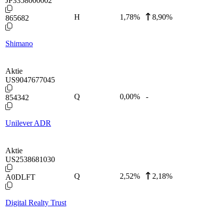
JP3358000002
H
1,78
%
8,90%
865682
Shimano
Aktie
US9047677045
Q
0,00
%
-
854342
Unilever ADR
Aktie
US2538681030
Q
2,52
%
2,18%
A0DLFT
Digital Realty Trust