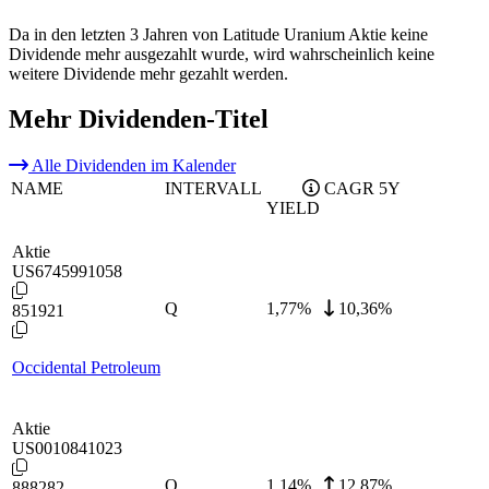
Da in den letzten 3 Jahren von Latitude Uranium Aktie keine
Dividende mehr ausgezahlt wurde, wird wahrscheinlich keine
weitere Dividende mehr gezahlt werden.
Mehr Dividenden-Titel
Alle Dividenden im Kalender
NAME
INTERVALL
CAGR 5Y
YIELD
Aktie
US6745991058
Q
1,77
%
10,36%
851921
Occidental Petroleum
Aktie
US0010841023
Q
1,14
%
12,87%
888282