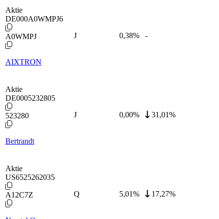
Aktie
DE000A0WMPJ6
J
0,38
%
-
A0WMPJ
AIXTRON
Aktie
DE0005232805
J
0,00
%
31,01%
523280
Bertrandt
Aktie
US6525262035
Q
5,01
%
17,27%
A12C7Z