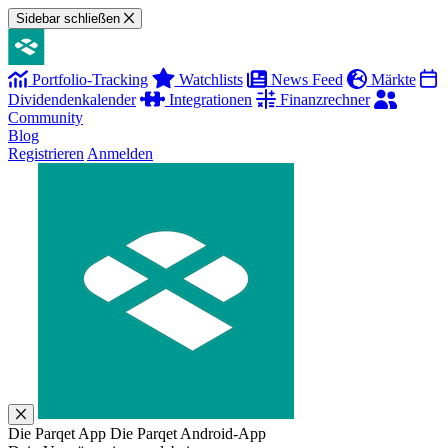
Sidebar schließen
Portfolio-Tracking
Watchlists
News Feed
Märkte
Dividendenkalender
Integrationen
Finanzrechner
Community
Blog
Registrieren
Anmelden
Die Parqet App
Die Parqet Android-App