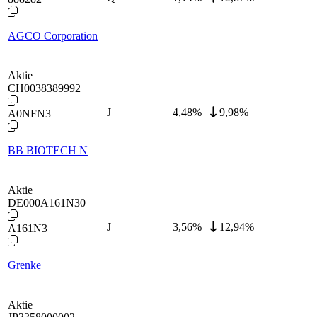
AGCO Corporation
Aktie
CH0038389992
J
4,48
%
9,98%
A0NFN3
BB BIOTECH N
Aktie
DE000A161N30
J
3,56
%
12,94%
A161N3
Grenke
Aktie