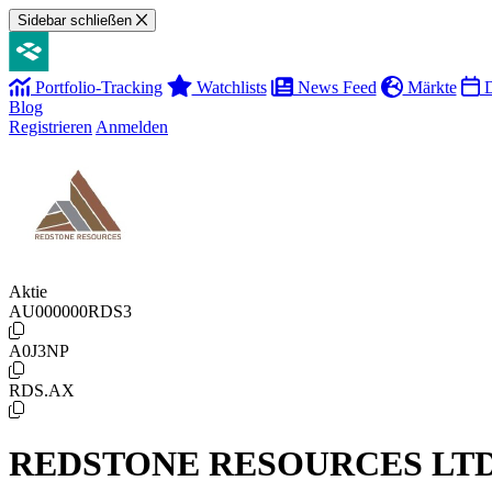
Sidebar schließen
Portfolio-Tracking
Watchlists
News Feed
Märkte
D
Blog
Registrieren
Anmelden
Aktie
AU000000RDS3
A0J3NP
RDS.AX
REDSTONE RESOURCES LT