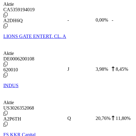
Aktie
CA5359194019
-
0,00
%
-
A2DH6Q
LIONS GATE ENTERT. CL. A
Aktie
DE0006200108
J
3,98
%
8,45%
620010
INDUS
Aktie
US3026352068
Q
20,76
%
11,80%
A2P6TH
FS KKR Capital