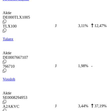
Aktie
DE000TLX1005
J
3,11
%
12,47%
TLX100
Talanx
Aktie
DE0007667107
J
1,98
%
-
766710
Vossloh
Aktie
SE0008294953
J
3,44
%
37,19%
A2AKVC