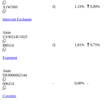
Q
1,33
%
9,90%
A1W5H0
Intercont Exchange
Aktie
US30214U1025
Q
1,81
%
9,75%
880114
Exponent
Aktie
DE0006062144
-
0,00
%
-
606214
Covestro