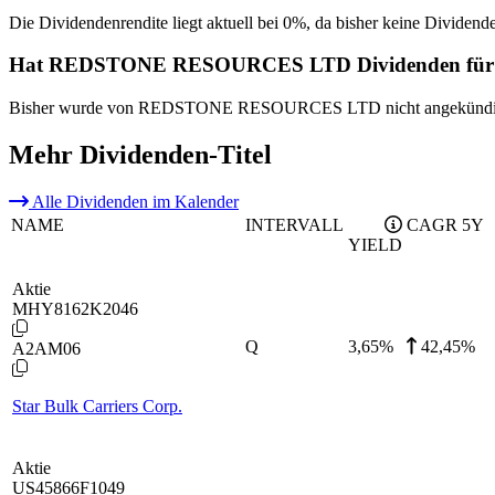
Die Dividendenrendite liegt aktuell bei 0%, da bisher keine Dividend
Hat REDSTONE RESOURCES LTD Dividenden für d
Bisher wurde von REDSTONE RESOURCES LTD nicht angekündigt, 
Mehr Dividenden-Titel
Alle Dividenden im Kalender
NAME
INTERVALL
CAGR 5Y
YIELD
Aktie
MHY8162K2046
Q
3,65
%
42,45%
A2AM06
Star Bulk Carriers Corp.
Aktie
US45866F1049