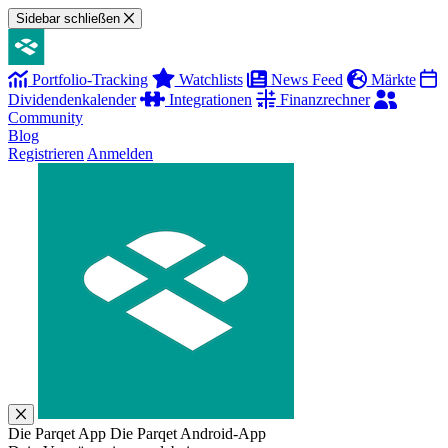
Sidebar schließen
Portfolio-Tracking
Watchlists
News Feed
Märkte
Dividendenkalender
Integrationen
Finanzrechner
Community
Blog
Registrieren
Anmelden
Die Parqet App
Die Parqet Android-App