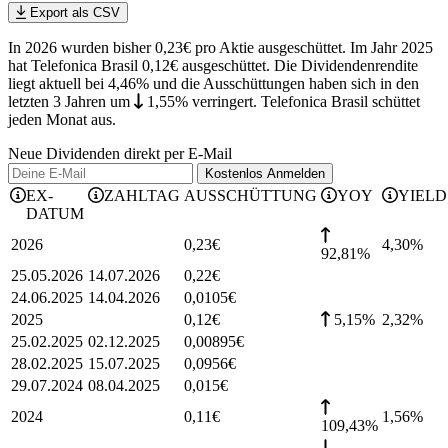
Export als CSV
In 2026 wurden bisher 0,23€ pro Aktie ausgeschüttet. Im Jahr 2025
hat Telefonica Brasil 0,12€ ausgeschüttet.
Die Dividendenrendite
liegt aktuell bei 4,46% und die
Ausschüttungen haben sich in den
letzten 3 Jahren
um
1,55%
verringert
.
Telefonica Brasil schüttet
jeden Monat aus.
Neue Dividenden direkt per E-Mail
Kostenlos
Anmelden
EX-
ZAHLTAG
AUSSCHÜTTUNG
YOY
YIELD
DATUM
2026
0,23
€
4,30
%
92,81%
25.05.2026
14.07.2026
0,22
€
24.06.2025
14.04.2026
0,0105
€
2025
0,12
€
5,15%
2,32
%
25.02.2025
02.12.2025
0,00895
€
28.02.2025
15.07.2025
0,0956
€
29.07.2024
08.04.2025
0,015
€
2024
0,11
€
1,56
%
109,43%