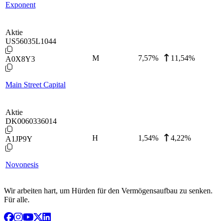
Exponent
Aktie
US56035L1044
M
7,57
%
11,54%
A0X8Y3
Main Street Capital
Aktie
DK0060336014
H
1,54
%
4,22%
A1JP9Y
Novonesis
Wir arbeiten hart, um Hürden für den Vermögensaufbau zu senken.
Für alle.