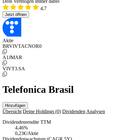
Dein Vermögen immer dabei
4,7
Jetzt öffnen
Aktie
BRVIVTACNOR0
A1JMAR
VIVT3.SA
Telefonica Brasil
Hinzufügen
Übersicht
Deine Holdings
(0)
Dividenden
Analysen
Dividendenrendite TTM
4,46
%
0,23€/Aktie
Dividendenwachstum (CAGR 5Y)