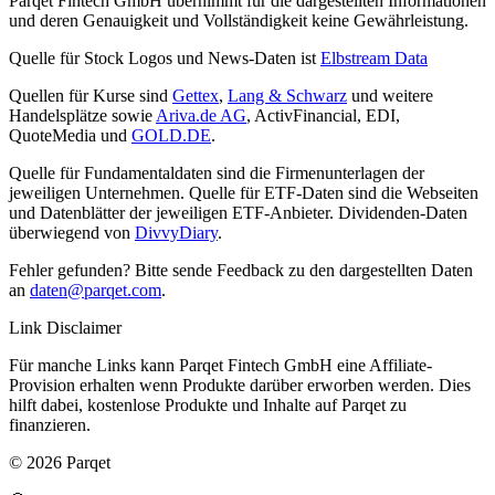
Parqet Fintech GmbH übernimmt für die dargestellten Informationen
und deren Genauigkeit und Vollständigkeit keine Gewährleistung.
Quelle für Stock Logos und News-Daten ist
Elbstream Data
Quellen für Kurse sind
Gettex
,
Lang & Schwarz
und weitere
Handelsplätze sowie
Ariva.de AG
, ActivFinancial, EDI,
QuoteMedia und
GOLD.DE
.
Quelle für Fundamentaldaten sind die Firmenunterlagen der
jeweiligen Unternehmen. Quelle für ETF-Daten sind die Webseiten
und Datenblätter der jeweiligen ETF-Anbieter. Dividenden-Daten
überwiegend von
DivvyDiary
.
Fehler gefunden? Bitte sende Feedback zu den dargestellten Daten
an
daten@parqet.com
.
Link Disclaimer
Für manche Links kann Parqet Fintech GmbH eine Affiliate-
Provision erhalten wenn Produkte darüber erworben werden. Dies
hilft dabei, kostenlose Produkte und Inhalte auf Parqet zu
finanzieren.
© 2026 Parqet