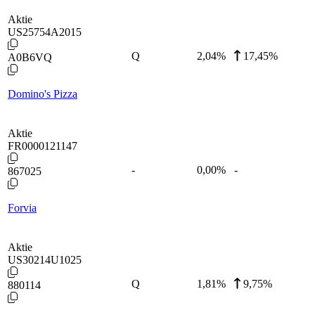
Aktie
US25754A2015
Q
2,04
%
17,45%
A0B6VQ
Domino's Pizza
Aktie
FR0000121147
-
0,00
%
-
867025
Forvia
Aktie
US30214U1025
Q
1,81
%
9,75%
880114