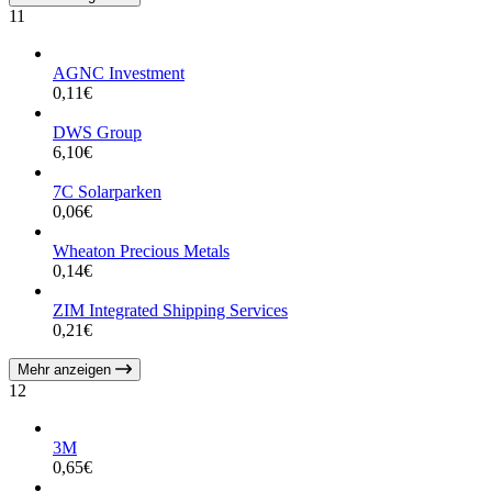
11
AGNC Investment
0,11
€
DWS Group
6,10
€
7C Solarparken
0,06
€
Wheaton Precious Metals
0,14
€
ZIM Integrated Shipping Services
0,21
€
Mehr anzeigen
12
3M
0,65
€