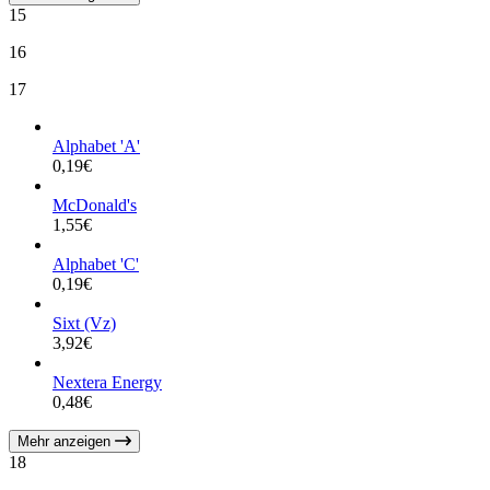
15
16
17
Alphabet 'A'
0,19
€
McDonald's
1,55
€
Alphabet 'C'
0,19
€
Sixt (Vz)
3,92
€
Nextera Energy
0,48
€
Mehr anzeigen
18