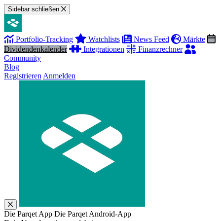
Sidebar schließen
Portfolio-Tracking
Watchlists
News Feed
Märkte
Dividendenkalender
Integrationen
Finanzrechner
Community
Blog
Registrieren
Anmelden
Die Parqet App
Die Parqet Android-App