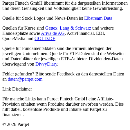
Parqet Fintech GmbH übernimmt für die dargestellten Informationen
und deren Genauigkeit und Vollständigkeit keine Gewährleistung.
Quelle für Stock Logos und News-Daten ist
Elbstream Data
Quellen für Kurse sind
Gettex
,
Lang & Schwarz
und weitere
Handelsplätze sowie
Ariva.de AG
, ActivFinancial, EDI,
QuoteMedia und
GOLD.DE
.
Quelle für Fundamentaldaten sind die Firmenunterlagen der
jeweiligen Unternehmen. Quelle für ETF-Daten sind die Webseiten
und Datenblätter der jeweiligen ETF-Anbieter. Dividenden-Daten
überwiegend von
DivvyDiary
.
Fehler gefunden? Bitte sende Feedback zu den dargestellten Daten
an
daten@parqet.com
.
Link Disclaimer
Für manche Links kann Parqet Fintech GmbH eine Affiliate-
Provision erhalten wenn Produkte darüber erworben werden. Dies
hilft dabei, kostenlose Produkte und Inhalte auf Parqet zu
finanzieren.
© 2026 Parqet