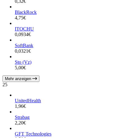
0,32
€
BlackRock
4,75
€
ITOCHU
0,0934
€
SoftBank
0,0321
€
Sto (Vz)
5,00
€
Mehr anzeigen
25
UnitedHealth
1,96
€
Strabag
2,20
€
GFT Technologies