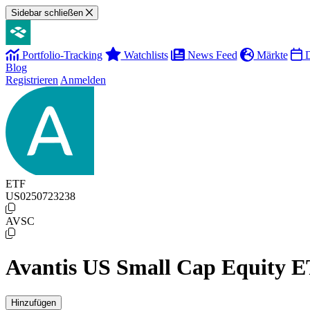
Sidebar schließen
Portfolio-Tracking
Watchlists
News Feed
Märkte
D
Blog
Registrieren
Anmelden
ETF
US0250723238
AVSC
Avantis US Small Cap Equity 
Hinzufügen