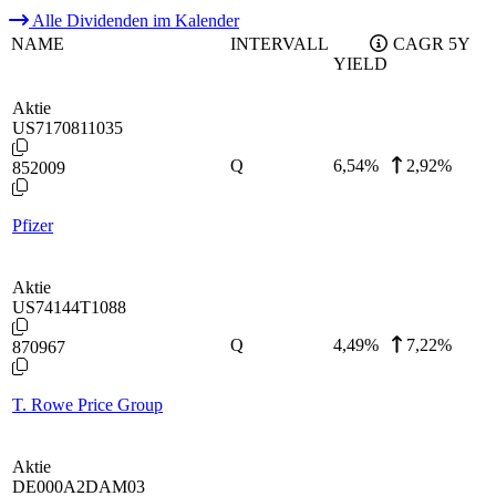
Alle Dividenden im Kalender
NAME
INTERVALL
CAGR 5Y
YIELD
Aktie
US7170811035
Q
6,54
%
2,92%
852009
Pfizer
Aktie
US74144T1088
Q
4,49
%
7,22%
870967
T. Rowe Price Group
Aktie
DE000A2DAM03