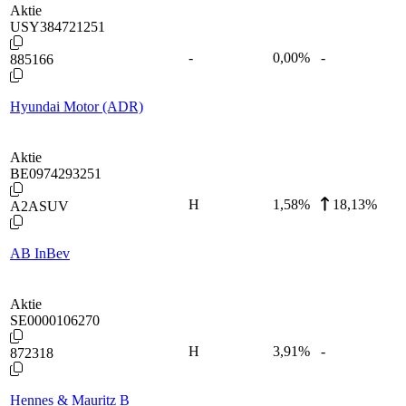
Aktie
USY384721251
-
0,00
%
-
885166
Hyundai Motor (ADR)
Aktie
BE0974293251
H
1,58
%
18,13%
A2ASUV
AB InBev
Aktie
SE0000106270
H
3,91
%
-
872318
Hennes & Mauritz B