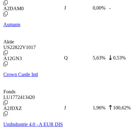
J
0,00
%
-
A2DAM0
Aumann
Aktie
US22822V1017
Q
5,63
%
0,53%
A12GN3
Crown Castle Intl
Fonds
LU1772413420
J
1,96
%
100,62%
A2JDXZ
UniIndustrie 4.0 - A EUR DIS