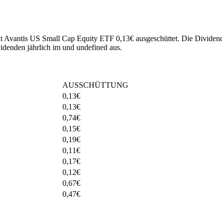
at Avantis US Small Cap Equity ETF 0,13€ ausgeschüttet.
Die Dividend
denden jährlich im und undefined aus.
AUSSCHÜTTUNG
0,13
€
0,13
€
0,74
€
0,15
€
0,19
€
0,11
€
0,17
€
0,12
€
0,67
€
0,47
€