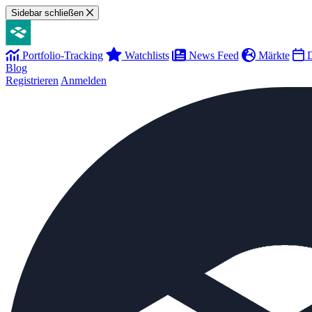
Sidebar schließen
Portfolio-Tracking
Watchlists
News Feed
Märkte
D
Blog
Registrieren
Anmelden