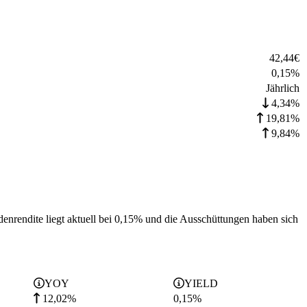
42,44
€
0,15
%
Jährlich
4,34%
19,81%
9,84%
enrendite liegt aktuell bei 0,15% und die
Ausschüttungen haben sich
YOY
YIELD
12,02%
0,15
%