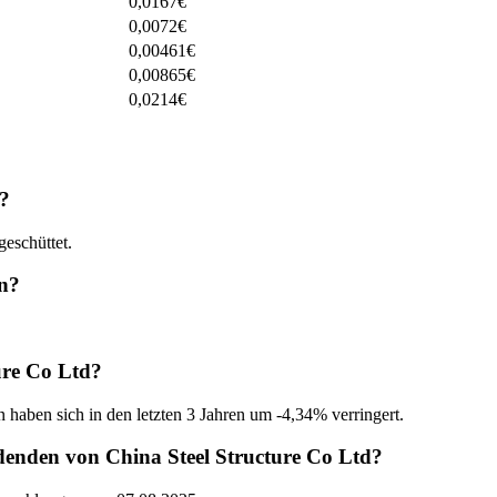
0,0167
€
0,0072
€
0,00461
€
0,00865
€
0,0214
€
n?
eschüttet.
en?
ure Co Ltd?
 haben sich in den letzten 3 Jahren um -4,34% verringert.
denden von China Steel Structure Co Ltd?