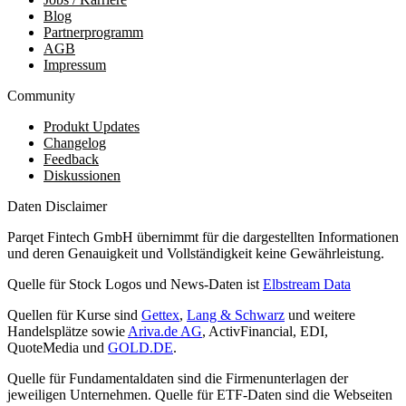
Blog
Partnerprogramm
AGB
Impressum
Community
Produkt Updates
Changelog
Feedback
Diskussionen
Daten Disclaimer
Parqet Fintech GmbH übernimmt für die dargestellten Informationen
und deren Genauigkeit und Vollständigkeit keine Gewährleistung.
Quelle für Stock Logos und News-Daten ist
Elbstream Data
Quellen für Kurse sind
Gettex
,
Lang & Schwarz
und weitere
Handelsplätze sowie
Ariva.de AG
, ActivFinancial, EDI,
QuoteMedia und
GOLD.DE
.
Quelle für Fundamentaldaten sind die Firmenunterlagen der
jeweiligen Unternehmen. Quelle für ETF-Daten sind die Webseiten