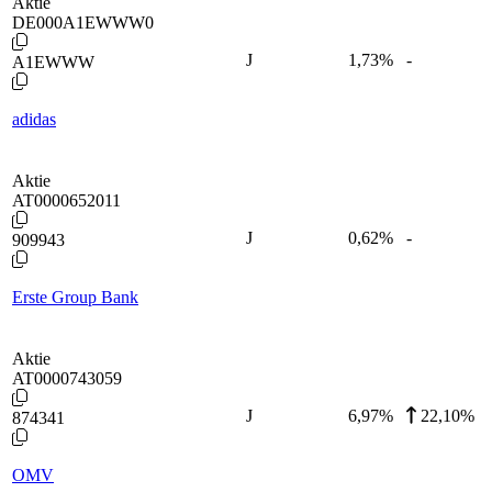
Aktie
DE000A1EWWW0
J
1,73
%
-
A1EWWW
adidas
Aktie
AT0000652011
J
0,62
%
-
909943
Erste Group Bank
Aktie
AT0000743059
J
6,97
%
22,10%
874341
OMV