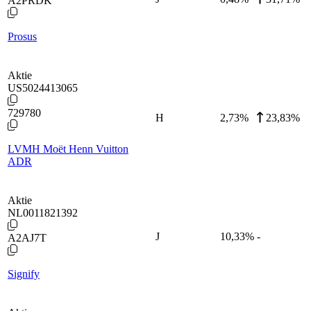
A2PRDK
Prosus
Aktie
US5024413065
729780
H
2,73
%
23,83%
LVMH Moët Henn Vuitton
ADR
Aktie
NL0011821392
J
10,33
%
-
A2AJ7T
Signify