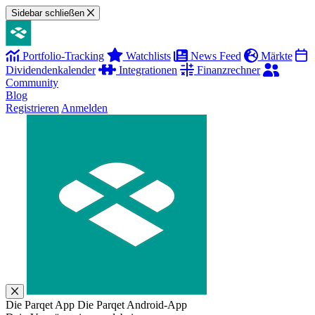
Sidebar schließen
Portfolio-Tracking
Watchlists
News Feed
Märkte
Dividendenkalender
Integrationen
Finanzrechner
Community
Blog
Registrieren
Anmelden
Die Parqet App
Die Parqet Android-App