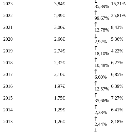
2023
3,84
€
15,21
%
35,89%
2022
5,99
€
25,81
%
99,67%
2021
3,00
€
8,43
%
12,78%
2020
2,66
€
5,36
%
2,92%
2019
2,74
€
4,22
%
18,10%
2018
2,32
€
6,27
%
10,48%
2017
2,10
€
6,85
%
6,60%
2016
1,97
€
6,39
%
12,57%
2015
1,75
€
7,27
%
35,66%
2014
1,29
€
6,41
%
2,38%
2013
1,26
€
8,18
%
2,44%