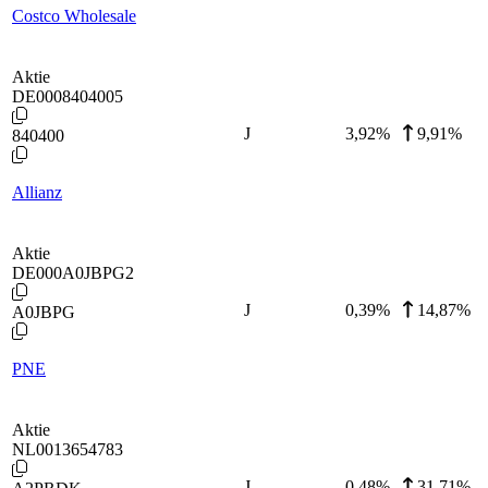
Costco Wholesale
Aktie
DE0008404005
J
3,92
%
9,91%
840400
Allianz
Aktie
DE000A0JBPG2
J
0,39
%
14,87%
A0JBPG
PNE
Aktie
NL0013654783
J
0,48
%
31,71%