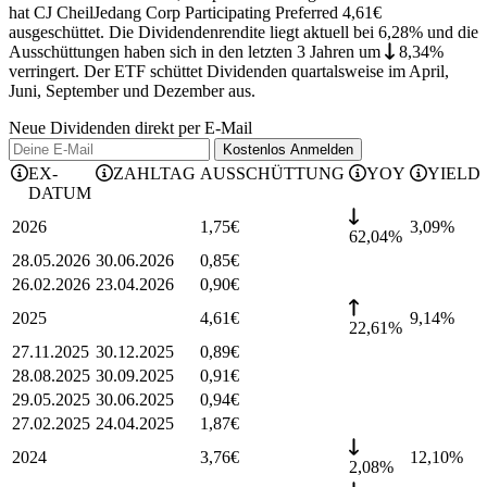
hat CJ CheilJedang Corp Participating Preferred 4,61€
ausgeschüttet.
Die Dividendenrendite liegt aktuell bei 6,28% und die
Ausschüttungen haben sich in den letzten 3 Jahren
um
8,34%
verringert
.
Der ETF schüttet Dividenden quartalsweise im April,
Juni, September und Dezember aus.
Neue Dividenden direkt per E-Mail
Kostenlos
Anmelden
EX-
ZAHLTAG
AUSSCHÜTTUNG
YOY
YIELD
DATUM
2026
1,75
€
3,09
%
62,04%
28.05.2026
30.06.2026
0,85
€
26.02.2026
23.04.2026
0,90
€
2025
4,61
€
9,14
%
22,61%
27.11.2025
30.12.2025
0,89
€
28.08.2025
30.09.2025
0,91
€
29.05.2025
30.06.2025
0,94
€
27.02.2025
24.04.2025
1,87
€
2024
3,76
€
12,10
%
2,08%