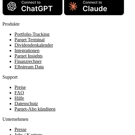
Produkte
Portfolio-Tracking
Parqet Terminal
Dividendenkalender
Integrationen
Parqet Insights
Finanzrechner
Elbstream Data
Support
Preise
FAQ
Hilfe
Datenschutz
Parqet-Abo kündigen
Unternehmen
Presse
Jobs / Karriere