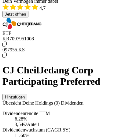
Dein Vermögen immer dabei
4,7
Jetzt öffnen
ETF
KR7097951008
097955.KS
CJ CheilJedang Corp
Participating Preferred
Hinzufügen
Übersicht
Deine Holdings
(0)
Dividenden
Dividendenrendite TTM
6,28
%
3,54€/Anteil
Dividendenwachstum (CAGR 5Y)
11,60%