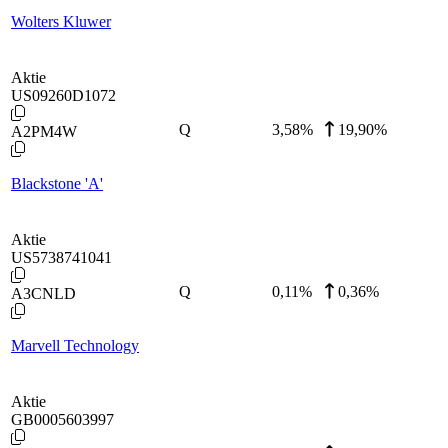
Wolters Kluwer
Aktie
US09260D1072
Q
3,58
%
19,90%
A2PM4W
Blackstone 'A'
Aktie
US5738741041
Q
0,11
%
0,36%
A3CNLD
Marvell Technology
Aktie
GB0005603997