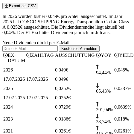
Export als CSV
In 2026 wurden bisher 0,049€ pro Anteil ausgeschüttet. Im Jahr
2025 hat COSCO SHIPPING Energy Transportation Co Ltd Class
A 0,0252€ ausgeschüttet.
Die Dividendenrendite liegt aktuell bei
0,04%.
Der ETF schüttet Dividenden jährlich im Juli aus.
Neue Dividenden direkt per E-Mail
Kostenlos
Anmelden
EX-
ZAHLTAG
AUSSCHÜTTUNG
YOY
YIELD
DATUM
2026
0,049
€
0,045
%
94,44%
17.07.2026
17.07.2026
0,049
€
2025
0,0252
€
0,0237
%
65,43%
17.07.2025
17.07.2025
0,0252
€
2024
0,0729
€
0,0639
%
291,94%
2023
0,0186
€
0,018
%
28,74%
2021
0,0261
€
0,0261
%
415,81%