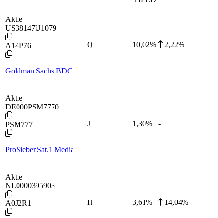
Aktie
US38147U1079
Q
10,02
%
2,22%
A14P76
Goldman Sachs BDC
Aktie
DE000PSM7770
J
1,30
%
-
PSM777
ProSiebenSat.1 Media
Aktie
NL0000395903
H
3,61
%
14,04%
A0J2R1