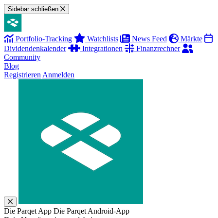
Sidebar schließen
Portfolio-Tracking
Watchlists
News Feed
Märkte
Dividendenkalender
Integrationen
Finanzrechner
Community
Blog
Registrieren
Anmelden
Die Parqet App
Die Parqet Android-App