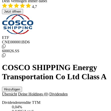
Dein Vermögen immer dabei
4,7
Jetzt öffnen
ETF
CNE000001BD6
600026.SS
COSCO SHIPPING Energy
Transportation Co Ltd Class A
Hinzufügen
Übersicht
Deine Holdings
(0)
Dividenden
Dividendenrendite TTM
0,04
%