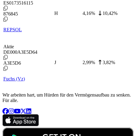
ES0173516115
H
4,16
%
10,42%
876845
REPSOL
Aktie
DE000A3E5D64
J
2,99
%
3,82%
A3E5D6
Fuchs (Vz)
Wir arbeiten hart, um Hürden für den Vermögensaufbau zu senken.
Für alle.