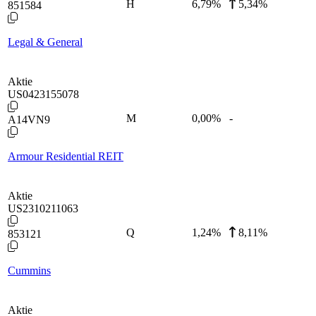
H
6,79
%
5,34%
851584
Legal & General
Aktie
US0423155078
M
0,00
%
-
A14VN9
Armour Residential REIT
Aktie
US2310211063
Q
1,24
%
8,11%
853121
Cummins
Aktie