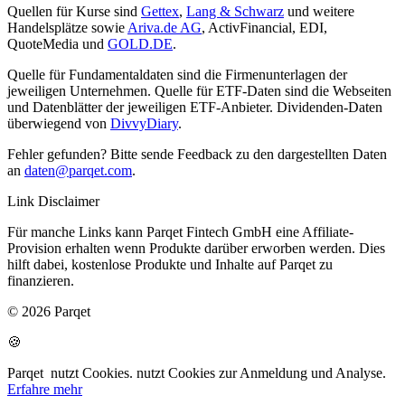
Quellen für Kurse sind
Gettex
,
Lang & Schwarz
und weitere
Handelsplätze sowie
Ariva.de AG
, ActivFinancial, EDI,
QuoteMedia und
GOLD.DE
.
Quelle für Fundamentaldaten sind die Firmenunterlagen der
jeweiligen Unternehmen. Quelle für ETF-Daten sind die Webseiten
und Datenblätter der jeweiligen ETF-Anbieter. Dividenden-Daten
überwiegend von
DivvyDiary
.
Fehler gefunden? Bitte sende Feedback zu den dargestellten Daten
an
daten@parqet.com
.
Link Disclaimer
Für manche Links kann Parqet Fintech GmbH eine Affiliate-
Provision erhalten wenn Produkte darüber erworben werden. Dies
hilft dabei, kostenlose Produkte und Inhalte auf Parqet zu
finanzieren.
© 2026 Parqet
🍪
Parqet
nutzt Cookies.
nutzt Cookies zur Anmeldung und Analyse.
Erfahre mehr