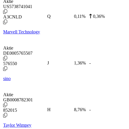
Aktie
US5738741041
Q
0,11
%
0,36%
A3CNLD
Marvell Technology
Aktie
DE0005765507
J
1,36
%
-
576550
sino
Aktie
GB0008782301
H
8,76
%
-
852015
Taylor Wimpey