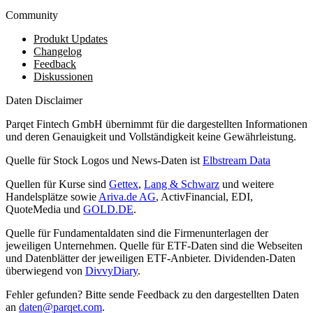
Community
Produkt Updates
Changelog
Feedback
Diskussionen
Daten Disclaimer
Parqet Fintech GmbH übernimmt für die dargestellten Informationen
und deren Genauigkeit und Vollständigkeit keine Gewährleistung.
Quelle für Stock Logos und News-Daten ist
Elbstream Data
Quellen für Kurse sind
Gettex
,
Lang & Schwarz
und weitere
Handelsplätze sowie
Ariva.de AG
, ActivFinancial, EDI,
QuoteMedia und
GOLD.DE
.
Quelle für Fundamentaldaten sind die Firmenunterlagen der
jeweiligen Unternehmen. Quelle für ETF-Daten sind die Webseiten
und Datenblätter der jeweiligen ETF-Anbieter. Dividenden-Daten
überwiegend von
DivvyDiary
.
Fehler gefunden? Bitte sende Feedback zu den dargestellten Daten
an
daten@parqet.com
.