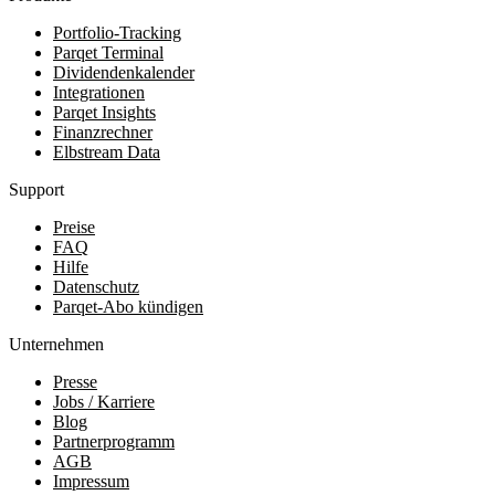
Portfolio-Tracking
Parqet Terminal
Dividendenkalender
Integrationen
Parqet Insights
Finanzrechner
Elbstream Data
Support
Preise
FAQ
Hilfe
Datenschutz
Parqet-Abo kündigen
Unternehmen
Presse
Jobs / Karriere
Blog
Partnerprogramm
AGB
Impressum