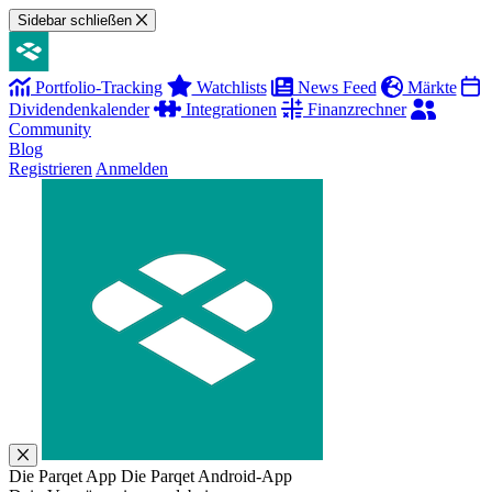
Sidebar schließen
Portfolio-Tracking
Watchlists
News Feed
Märkte
Dividendenkalender
Integrationen
Finanzrechner
Community
Blog
Registrieren
Anmelden
Die Parqet App
Die Parqet Android-App