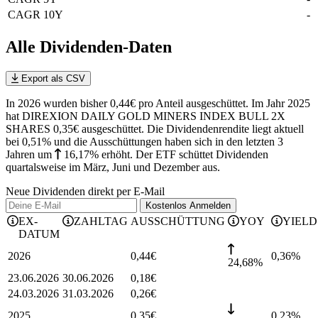
CAGR 10Y
-
Alle Dividenden-Daten
Export als CSV
In 2026 wurden bisher 0,44€ pro Anteil ausgeschüttet. Im Jahr 2025
hat DIREXION DAILY GOLD MINERS INDEX BULL 2X
SHARES 0,35€ ausgeschüttet.
Die Dividendenrendite liegt aktuell
bei 0,51% und die
Ausschüttungen haben sich in den letzten 3
Jahren
um
16,17%
erhöht
.
Der ETF schüttet Dividenden
quartalsweise im März, Juni und Dezember aus.
Neue Dividenden direkt per E-Mail
Kostenlos
Anmelden
EX-
ZAHLTAG
AUSSCHÜTTUNG
YOY
YIELD
DATUM
2026
0,44
€
0,36
%
24,68%
23.06.2026
30.06.2026
0,18
€
24.03.2026
31.03.2026
0,26
€
2025
0,35
€
0,23
%