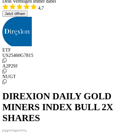
Dein Vermögen immer dabei
4,7
Jetzt öffnen
ETF
US25460G7815
A2P29J
NUGT
DIREXION DAILY GOLD
MINERS INDEX BULL 2X
SHARES