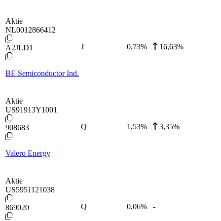
Aktie
NL0012866412
J
0,73
%
16,63%
A2JLD1
BE Semiconductor Ind.
Aktie
US91913Y1001
Q
1,53
%
3,35%
908683
Valero Energy
Aktie
US5951121038
Q
0,06
%
-
869020