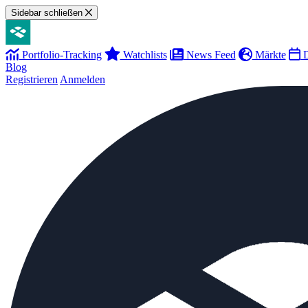
Sidebar schließen
Portfolio-Tracking
Watchlists
News Feed
Märkte
D
Blog
Registrieren
Anmelden