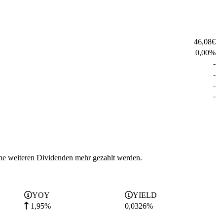
46,08
€
0,00
%
-
-
-
-
ine weiteren Dividenden mehr gezahlt werden.
YOY
YIELD
1,95%
0,0326
%