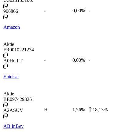
US0231351067
-
0,00
%
-
906866
Amazon
Aktie
FR0010221234
-
0,00
%
-
A0HGPT
Eutelsat
Aktie
BE0974293251
H
1,56
%
18,13%
A2ASUV
AB InBev