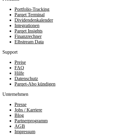
Portfolio-Tracking
Parqet Terminal
Dividendenkalender
Integrationen
Parqet Insights
Finanzrechner
Elbstream Data
Support
Preise
FAQ
Hilfe
Datenschutz
Parqet-Abo kündigen
Unternehmen
Presse
Jobs / Karriere
Blog
Partnerprogramm
AGB
Impressum