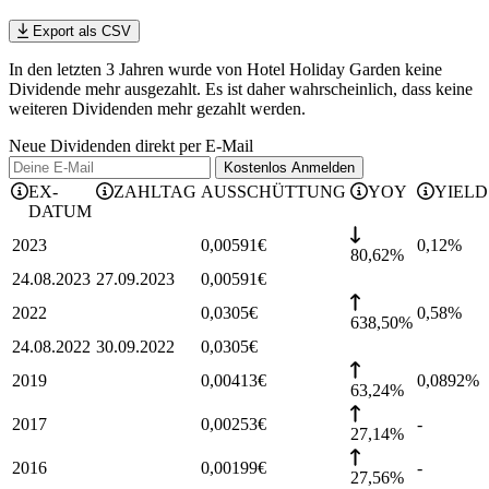
Export als CSV
In den letzten 3 Jahren wurde von Hotel Holiday Garden keine
Dividende mehr ausgezahlt. Es ist daher wahrscheinlich, dass keine
weiteren Dividenden mehr gezahlt werden.
Neue Dividenden direkt per E-Mail
Kostenlos
Anmelden
EX-
ZAHLTAG
AUSSCHÜTTUNG
YOY
YIELD
DATUM
2023
0,00591
€
0,12
%
80,62%
24.08.2023
27.09.2023
0,00591
€
2022
0,0305
€
0,58
%
638,50%
24.08.2022
30.09.2022
0,0305
€
2019
0,00413
€
0,0892
%
63,24%
2017
0,00253
€
-
27,14%
2016
0,00199
€
-
27,56%