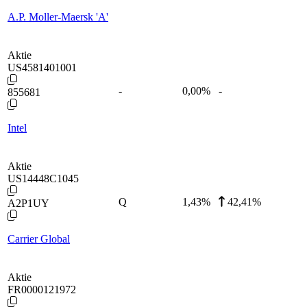
A.P. Moller-Maersk 'A'
Aktie
US4581401001
-
0,00
%
-
855681
Intel
Aktie
US14448C1045
Q
1,43
%
42,41%
A2P1UY
Carrier Global
Aktie
FR0000121972