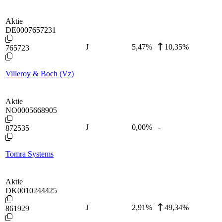
Aktie
DE0007657231
J
5,47
%
10,35%
765723
Villeroy & Boch (Vz)
Aktie
NO0005668905
J
0,00
%
-
872535
Tomra Systems
Aktie
DK0010244425
J
2,91
%
49,34%
861929