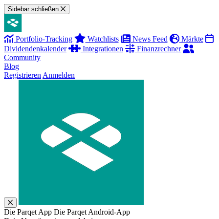
Sidebar schließen
Portfolio-Tracking
Watchlists
News Feed
Märkte
Dividendenkalender
Integrationen
Finanzrechner
Community
Blog
Registrieren
Anmelden
Die Parqet App
Die Parqet Android-App