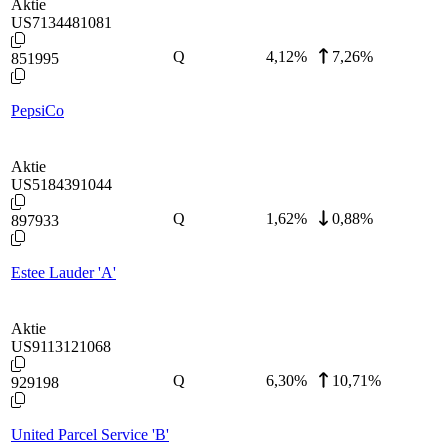
Aktie
US7134481081
Q
4,12
%
7,26%
851995
PepsiCo
Aktie
US5184391044
Q
1,62
%
0,88%
897933
Estee Lauder 'A'
Aktie
US9113121068
Q
6,30
%
10,71%
929198
United Parcel Service 'B'