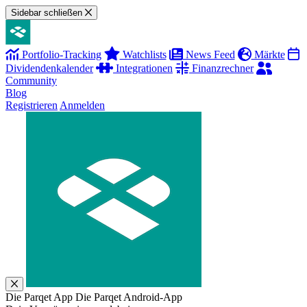
Sidebar schließen
Portfolio-Tracking
Watchlists
News Feed
Märkte
Dividendenkalender
Integrationen
Finanzrechner
Community
Blog
Registrieren
Anmelden
Die Parqet App
Die Parqet Android-App