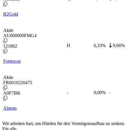
B2Gold
Aktie
AU000000FMG4
H
6,33
%
9,66%
121862
Fortescue
Aktie
FR0010220475
-
0,00
%
-
A0F7BK
Alstom
Wir arbeiten hart, um Hürden für den Vermögensaufbau zu senken.
Für alle.