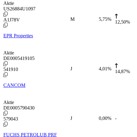
Aktie
US26884U1097
M
5,75
%
A1J78V
12,50%
EPR Properties
Aktie
DE0005419105
J
4,01
%
541910
14,87%
CANCOM
Aktie
DE0005790430
J
0,00
%
-
579043
FUCHS PETROLUB PRF