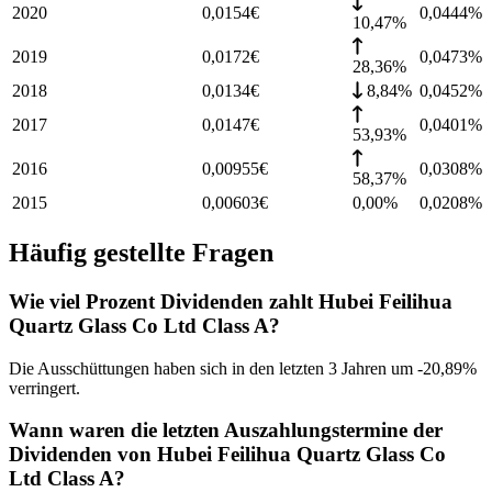
2020
0,0154
€
0,0444
%
10,47%
2019
0,0172
€
0,0473
%
28,36%
2018
0,0134
€
8,84%
0,0452
%
2017
0,0147
€
0,0401
%
53,93%
2016
0,00955
€
0,0308
%
58,37%
2015
0,00603
€
0,00%
0,0208
%
Häufig gestellte Fragen
Wie viel Prozent Dividenden zahlt Hubei Feilihua
Quartz Glass Co Ltd Class A?
Die Ausschüttungen haben sich in den letzten 3 Jahren um -20,89%
verringert.
Wann waren die letzten Auszahlungstermine der
Dividenden von Hubei Feilihua Quartz Glass Co
Ltd Class A?