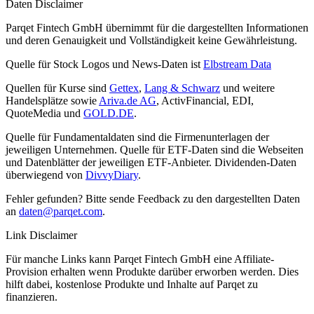
Daten Disclaimer
Parqet Fintech GmbH übernimmt für die dargestellten Informationen
und deren Genauigkeit und Vollständigkeit keine Gewährleistung.
Quelle für Stock Logos und News-Daten ist
Elbstream Data
Quellen für Kurse sind
Gettex
,
Lang & Schwarz
und weitere
Handelsplätze sowie
Ariva.de AG
, ActivFinancial, EDI,
QuoteMedia und
GOLD.DE
.
Quelle für Fundamentaldaten sind die Firmenunterlagen der
jeweiligen Unternehmen. Quelle für ETF-Daten sind die Webseiten
und Datenblätter der jeweiligen ETF-Anbieter. Dividenden-Daten
überwiegend von
DivvyDiary
.
Fehler gefunden? Bitte sende Feedback zu den dargestellten Daten
an
daten@parqet.com
.
Link Disclaimer
Für manche Links kann Parqet Fintech GmbH eine Affiliate-
Provision erhalten wenn Produkte darüber erworben werden. Dies
hilft dabei, kostenlose Produkte und Inhalte auf Parqet zu
finanzieren.