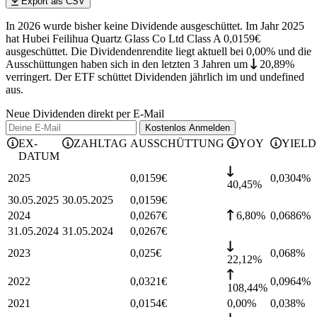
Export als CSV
In 2026 wurde bisher keine Dividende ausgeschüttet. Im Jahr 2025
hat Hubei Feilihua Quartz Glass Co Ltd Class A 0,0159€
ausgeschüttet.
Die Dividendenrendite liegt aktuell bei 0,00% und die
Ausschüttungen haben sich in den letzten 3 Jahren
um
20,89%
verringert
.
Der ETF schüttet Dividenden jährlich im und undefined
aus.
Neue Dividenden direkt per E-Mail
Kostenlos
Anmelden
EX-
ZAHLTAG
AUSSCHÜTTUNG
YOY
YIELD
DATUM
2025
0,0159
€
0,0304
%
40,45%
30.05.2025
30.05.2025
0,0159
€
2024
0,0267
€
6,80%
0,0686
%
31.05.2024
31.05.2024
0,0267
€
2023
0,025
€
0,068
%
22,12%
2022
0,0321
€
0,0964
%
108,44%
2021
0,0154
€
0,00%
0,038
%