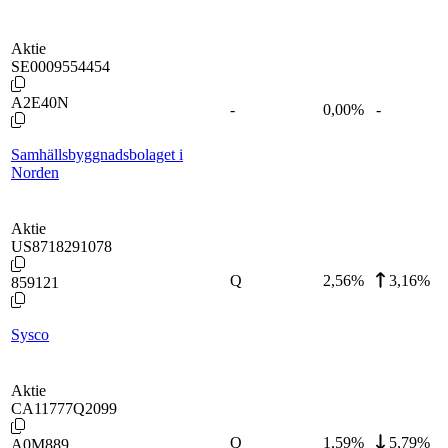
Aktie
SE0009554454
A2E40N
-
0,00
%
-
Samhällsbyggnadsbolaget i
Norden
Aktie
US8718291078
Q
2,56
%
3,16%
859121
Sysco
Aktie
CA11777Q2099
Q
1,59
%
5,79%
A0M889