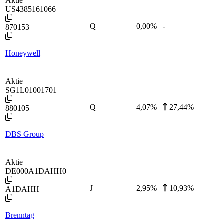
Aktie
US4385161066
Q
0,00
%
-
870153
Honeywell
Aktie
SG1L01001701
Q
4,07
%
27,44%
880105
DBS Group
Aktie
DE000A1DAHH0
J
2,95
%
10,93%
A1DAHH
Brenntag