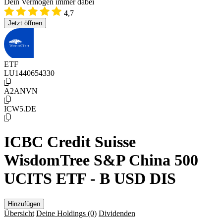
Dein Vermögen immer dabei
4,7
Jetzt öffnen
ETF
LU1440654330
A2ANVN
ICW5.DE
ICBC Credit Suisse
WisdomTree S&P China 500
UCITS ETF - B USD DIS
Hinzufügen
Übersicht
Deine Holdings
(0)
Dividenden