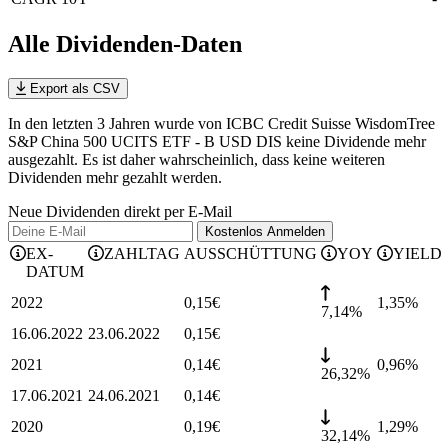
Alle Dividenden-Daten
Export als CSV
In den letzten 3 Jahren wurde von ICBC Credit Suisse WisdomTree
S&P China 500 UCITS ETF - B USD DIS keine Dividende mehr
ausgezahlt. Es ist daher wahrscheinlich, dass keine weiteren
Dividenden mehr gezahlt werden.
Neue Dividenden direkt per E-Mail
Kostenlos
Anmelden
EX-
ZAHLTAG
AUSSCHÜTTUNG
YOY
YIELD
DATUM
2022
0,15
€
1,35
%
7,14%
16.06.2022
23.06.2022
0,15
€
2021
0,14
€
0,96
%
26,32%
17.06.2021
24.06.2021
0,14
€
2020
0,19
€
1,29
%
32,14%