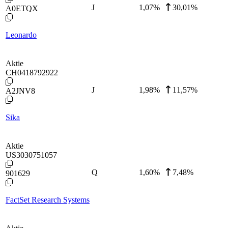
J
1,07
%
30,01%
A0ETQX
Leonardo
Aktie
CH0418792922
J
1,98
%
11,57%
A2JNV8
Sika
Aktie
US3030751057
Q
1,60
%
7,48%
901629
FactSet Research Systems