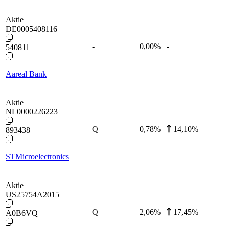
Aktie
DE0005408116
-
0,00
%
-
540811
Aareal Bank
Aktie
NL0000226223
Q
0,78
%
14,10%
893438
STMicroelectronics
Aktie
US25754A2015
Q
2,06
%
17,45%
A0B6VQ