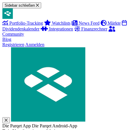
Sidebar schließen
Portfolio-Tracking
Watchlists
News Feed
Märkte
Dividendenkalender
Integrationen
Finanzrechner
Community
Blog
Registrieren
Anmelden
Die Parqet App
Die Parqet Android-App