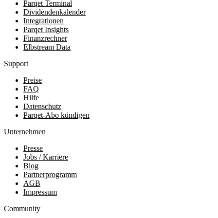
Parqet Terminal
Dividendenkalender
Integrationen
Parqet Insights
Finanzrechner
Elbstream Data
Support
Preise
FAQ
Hilfe
Datenschutz
Parqet-Abo kündigen
Unternehmen
Presse
Jobs / Karriere
Blog
Partnerprogramm
AGB
Impressum
Community