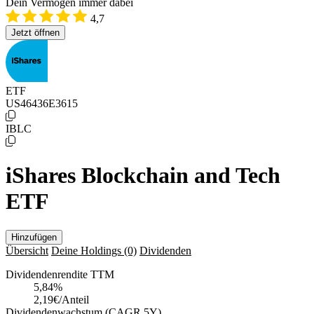
Dein Vermögen immer dabei
4,7
Jetzt öffnen
ETF
US46436E3615
IBLC
iShares Blockchain and Tech
ETF
Hinzufügen
Übersicht
Deine Holdings
(0)
Dividenden
Dividendenrendite TTM
5,84
%
2,19€/Anteil
Dividendenwachstum (CAGR 5Y)