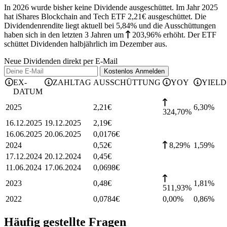
In 2026 wurde bisher keine Dividende ausgeschüttet. Im Jahr 2025
hat iShares Blockchain and Tech ETF 2,21€ ausgeschüttet.
Die
Dividendenrendite liegt aktuell bei 5,84% und die
Ausschüttungen
haben sich in den letzten 3 Jahren
um
203,96%
erhöht
.
Der ETF
schüttet Dividenden halbjährlich im Dezember aus.
Neue Dividenden direkt per E-Mail
Kostenlos
Anmelden
EX-
ZAHLTAG
AUSSCHÜTTUNG
YOY
YIELD
DATUM
2025
2,21
€
6,30
%
324,70%
16.12.2025
19.12.2025
2,19
€
16.06.2025
20.06.2025
0,0176
€
2024
0,52
€
8,29%
1,59
%
17.12.2024
20.12.2024
0,45
€
11.06.2024
17.06.2024
0,0698
€
2023
0,48
€
1,81
%
511,93%
2022
0,0784
€
0,00%
0,86
%
Häufig gestellte Fragen