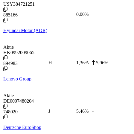
USY384721251
-
0,00
%
-
885166
Hyundai Motor (ADR)
Aktie
HK0992009065
H
1,36
%
5,96%
894983
Lenovo Group
Aktie
DE0007480204
J
5,46
%
-
748020
Deutsche EuroShop