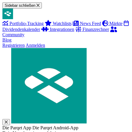
Sidebar schließen
Portfolio-Tracking
Watchlists
News Feed
Märkte
Dividendenkalender
Integrationen
Finanzrechner
Community
Blog
Registrieren
Anmelden
Die Parqet App
Die Parqet Android-App