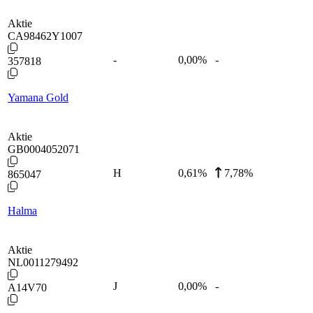
Aktie
CA98462Y1007
-
0,00
%
-
357818
Yamana Gold
Aktie
GB0004052071
H
0,61
%
7,78%
865047
Halma
Aktie
NL0011279492
J
0,00
%
-
A14V70