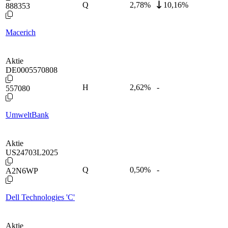
Q
2,78
%
10,16%
888353
Macerich
Aktie
DE0005570808
H
2,62
%
-
557080
UmweltBank
Aktie
US24703L2025
Q
0,50
%
-
A2N6WP
Dell Technologies 'C'
Aktie