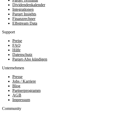
Parqet Terminal
Dividendenkalender
Integrationen
Parqet Insights
Finanzrechner
Elbstream Data
Support
Preise
FAQ
Hilfe
Datenschutz
Parqet-Abo kündigen
Unternehmen
Presse
Jobs / Karriere
Blog
Partnerprogramm
AGB
Impressum
Community