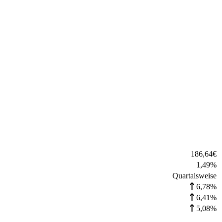
186,64
€
1,49
%
Quartalsweise
6,78%
6,41%
5,08%