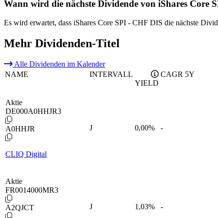
Wann wird die nächste Dividende von iShares Core S
Es wird erwartet, dass iShares Core SPI - CHF DIS die nächste Divid
Mehr Dividenden-Titel
Alle Dividenden im Kalender
NAME
INTERVALL
CAGR 5Y
YIELD
Aktie
DE000A0HHJR3
J
0,00
%
-
A0HHJR
CLIQ Digital
Aktie
FR0014000MR3
J
1,03
%
-
A2QJCT