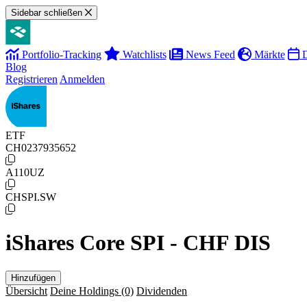
Sidebar schließen
Portfolio-Tracking
Watchlists
News Feed
Märkte
D
Blog
Registrieren
Anmelden
ETF
CH0237935652
A110UZ
CHSPI.SW
iShares Core SPI - CHF DIS
Hinzufügen
Übersicht
Deine Holdings
(0)
Dividenden