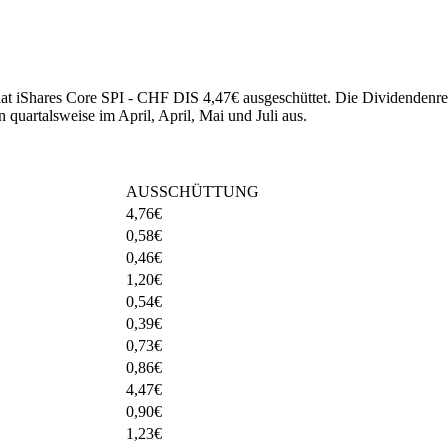
 hat iShares Core SPI - CHF DIS 4,47€ ausgeschüttet.
Die Dividendenren
quartalsweise im April, April, Mai und Juli aus.
AUSSCHÜTTUNG
4,76
€
0,58
€
0,46
€
1,20
€
0,54
€
0,39
€
0,73
€
0,86
€
4,47
€
0,90
€
1,23
€