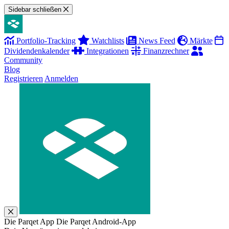
Sidebar schließen
Portfolio-Tracking
Watchlists
News Feed
Märkte
Dividendenkalender
Integrationen
Finanzrechner
Community
Blog
Registrieren
Anmelden
Die Parqet App
Die Parqet Android-App