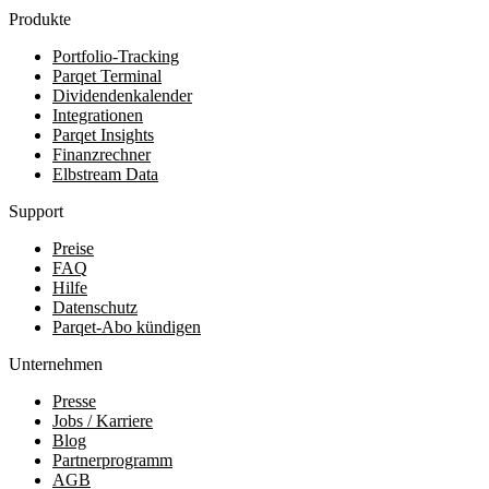
Produkte
Portfolio-Tracking
Parqet Terminal
Dividendenkalender
Integrationen
Parqet Insights
Finanzrechner
Elbstream Data
Support
Preise
FAQ
Hilfe
Datenschutz
Parqet-Abo kündigen
Unternehmen
Presse
Jobs / Karriere
Blog
Partnerprogramm
AGB