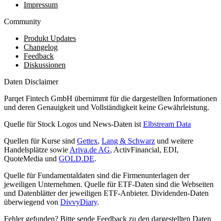
Impressum
Community
Produkt Updates
Changelog
Feedback
Diskussionen
Daten Disclaimer
Parqet Fintech GmbH übernimmt für die dargestellten Informationen
und deren Genauigkeit und Vollständigkeit keine Gewährleistung.
Quelle für Stock Logos und News-Daten ist
Elbstream Data
Quellen für Kurse sind
Gettex
,
Lang & Schwarz
und weitere
Handelsplätze sowie
Ariva.de AG
, ActivFinancial, EDI,
QuoteMedia und
GOLD.DE
.
Quelle für Fundamentaldaten sind die Firmenunterlagen der
jeweiligen Unternehmen. Quelle für ETF-Daten sind die Webseiten
und Datenblätter der jeweiligen ETF-Anbieter. Dividenden-Daten
überwiegend von
DivvyDiary
.
Fehler gefunden? Bitte sende Feedback zu den dargestellten Daten