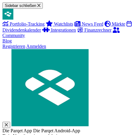
Sidebar schließen
Portfolio-Tracking
Watchlists
News Feed
Märkte
Dividendenkalender
Integrationen
Finanzrechner
Community
Blog
Registrieren
Anmelden
Die Parqet App
Die Parqet Android-App