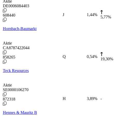
Aktie
DE0006084403
J
1,44
%
608440
5,77%
Hornbach-Baumarkt
Aktie
CA8787422044
Q
0,54
%
858265
19,30%
Teck Resources
Aktie
SE0000106270
H
3,89
%
-
872318
Hennes & Mauritz B