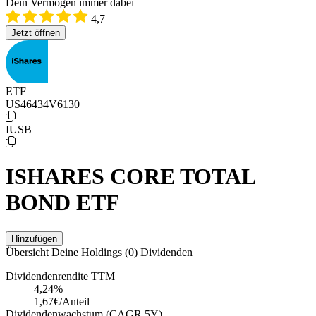
Dein Vermögen immer dabei
4,7
Jetzt öffnen
ETF
US46434V6130
IUSB
ISHARES CORE TOTAL
BOND ETF
Hinzufügen
Übersicht
Deine Holdings
(0)
Dividenden
Dividendenrendite TTM
4,24
%
1,67€/Anteil
Dividendenwachstum (CAGR 5Y)