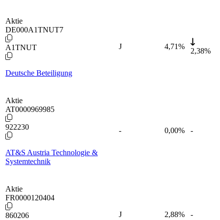
Aktie
DE000A1TNUT7
J
4,71
%
A1TNUT
2,38%
Deutsche Beteiligung
Aktie
AT0000969985
922230
-
0,00
%
-
AT&S Austria Technologie &
Systemtechnik
Aktie
FR0000120404
J
2,88
%
-
860206