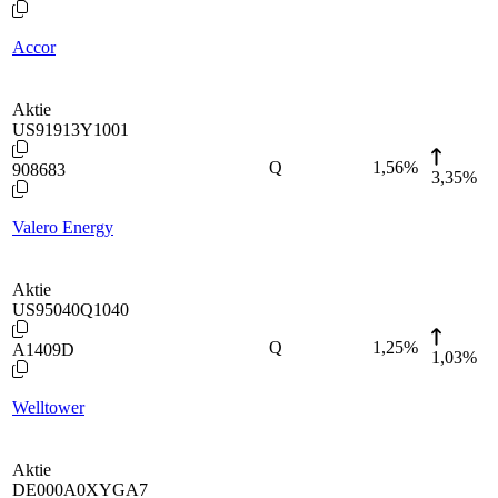
Accor
Aktie
US91913Y1001
Q
1,56
%
908683
3,35%
Valero Energy
Aktie
US95040Q1040
Q
1,25
%
A1409D
1,03%
Welltower
Aktie
DE000A0XYGA7