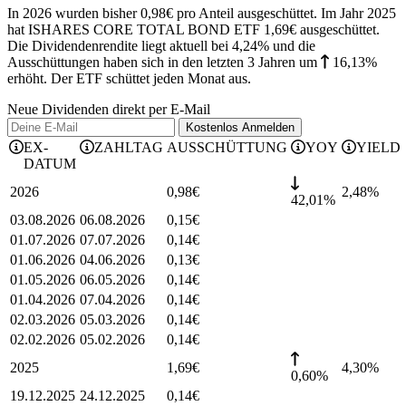
In 2026 wurden bisher 0,98€ pro Anteil ausgeschüttet. Im Jahr 2025
hat ISHARES CORE TOTAL BOND ETF 1,69€ ausgeschüttet.
Die Dividendenrendite liegt aktuell bei 4,24% und die
Ausschüttungen haben sich in den letzten 3 Jahren
um
16,13%
erhöht
.
Der ETF schüttet jeden Monat aus.
Neue Dividenden direkt per E-Mail
Kostenlos
Anmelden
EX-
ZAHLTAG
AUSSCHÜTTUNG
YOY
YIELD
DATUM
2026
0,98
€
2,48
%
42,01%
03.08.2026
06.08.2026
0,15
€
01.07.2026
07.07.2026
0,14
€
01.06.2026
04.06.2026
0,13
€
01.05.2026
06.05.2026
0,14
€
01.04.2026
07.04.2026
0,14
€
02.03.2026
05.03.2026
0,14
€
02.02.2026
05.02.2026
0,14
€
2025
1,69
€
4,30
%
0,60%
19.12.2025
24.12.2025
0,14
€