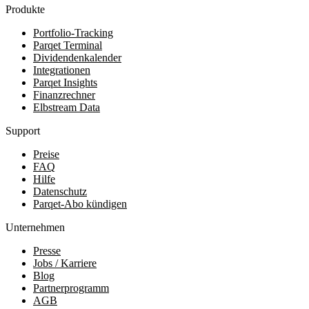
Produkte
Portfolio-Tracking
Parqet Terminal
Dividendenkalender
Integrationen
Parqet Insights
Finanzrechner
Elbstream Data
Support
Preise
FAQ
Hilfe
Datenschutz
Parqet-Abo kündigen
Unternehmen
Presse
Jobs / Karriere
Blog
Partnerprogramm
AGB