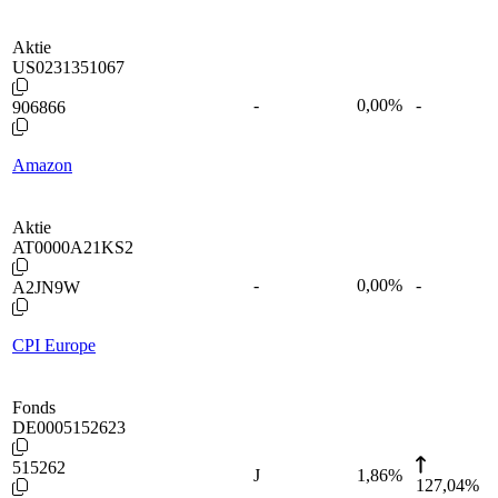
Aktie
US0231351067
-
0,00
%
-
906866
Amazon
Aktie
AT0000A21KS2
-
0,00
%
-
A2JN9W
CPI Europe
Fonds
DE0005152623
515262
J
1,86
%
127,04%