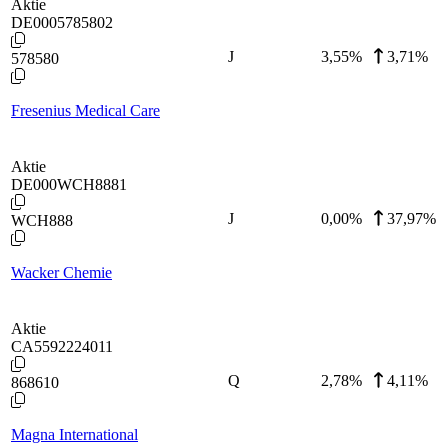
Aktie
DE0005785802
J
3,55
%
3,71%
578580
Fresenius Medical Care
Aktie
DE000WCH8881
J
0,00
%
37,97%
WCH888
Wacker Chemie
Aktie
CA5592224011
Q
2,78
%
4,11%
868610
Magna International