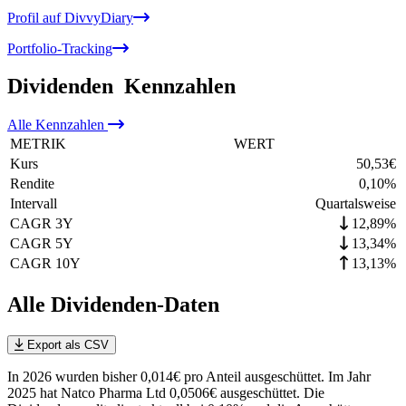
Profil auf DivvyDiary
Portfolio-Tracking
Dividenden
Kennzahlen
Alle
Kennzahlen
METRIK
WERT
Kurs
50,53
€
Rendite
0,10
%
Intervall
Quartalsweise
CAGR 3Y
12,89%
CAGR 5Y
13,34%
CAGR 10Y
13,13%
Alle Dividenden-Daten
Export als CSV
In 2026 wurden bisher 0,014€ pro Anteil ausgeschüttet. Im Jahr
2025 hat Natco Pharma Ltd 0,0506€ ausgeschüttet.
Die