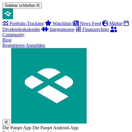
Sidebar schließen
Portfolio-Tracking
Watchlists
News Feed
Märkte
Dividendenkalender
Integrationen
Finanzrechner
Community
Blog
Registrieren
Anmelden
Die Parqet App
Die Parqet Android-App