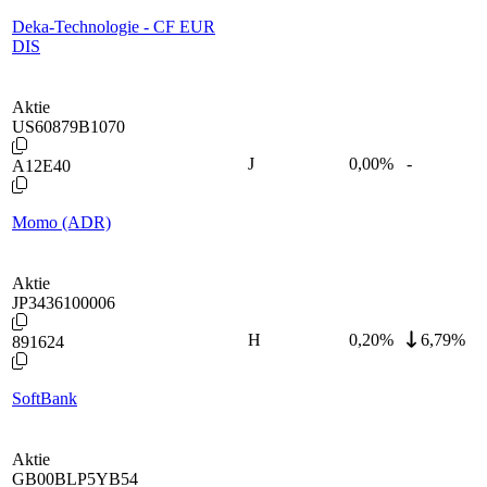
Deka-Technologie - CF EUR
DIS
Aktie
US60879B1070
J
0,00
%
-
A12E40
Momo (ADR)
Aktie
JP3436100006
H
0,20
%
6,79%
891624
SoftBank
Aktie
GB00BLP5YB54