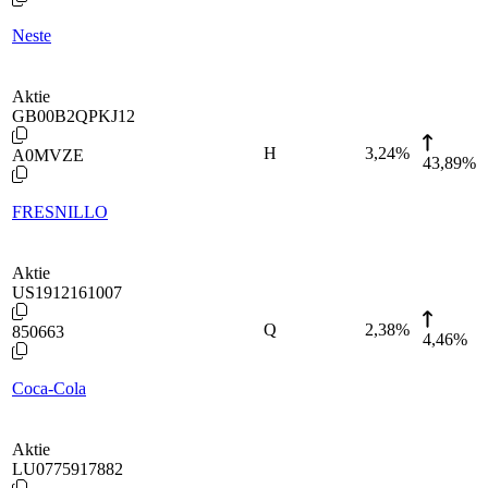
Neste
Aktie
GB00B2QPKJ12
H
3,24
%
A0MVZE
43,89%
FRESNILLO
Aktie
US1912161007
Q
2,38
%
850663
4,46%
Coca-Cola
Aktie
LU0775917882