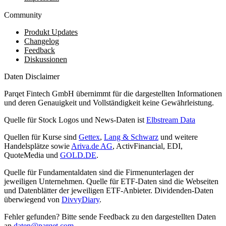
Community
Produkt Updates
Changelog
Feedback
Diskussionen
Daten Disclaimer
Parqet Fintech GmbH übernimmt für die dargestellten Informationen
und deren Genauigkeit und Vollständigkeit keine Gewährleistung.
Quelle für Stock Logos und News-Daten ist
Elbstream Data
Quellen für Kurse sind
Gettex
,
Lang & Schwarz
und weitere
Handelsplätze sowie
Ariva.de AG
, ActivFinancial, EDI,
QuoteMedia und
GOLD.DE
.
Quelle für Fundamentaldaten sind die Firmenunterlagen der
jeweiligen Unternehmen. Quelle für ETF-Daten sind die Webseiten
und Datenblätter der jeweiligen ETF-Anbieter. Dividenden-Daten
überwiegend von
DivvyDiary
.
Fehler gefunden? Bitte sende Feedback zu den dargestellten Daten
an
daten@parqet.com
.