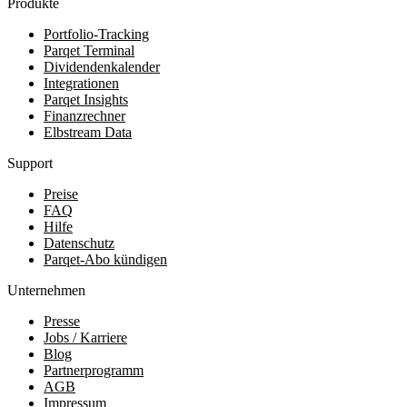
Produkte
Portfolio-Tracking
Parqet Terminal
Dividendenkalender
Integrationen
Parqet Insights
Finanzrechner
Elbstream Data
Support
Preise
FAQ
Hilfe
Datenschutz
Parqet-Abo kündigen
Unternehmen
Presse
Jobs / Karriere
Blog
Partnerprogramm
AGB
Impressum