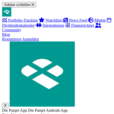
Sidebar schließen
Portfolio-Tracking
Watchlists
News Feed
Märkte
Dividendenkalender
Integrationen
Finanzrechner
Community
Blog
Registrieren
Anmelden
Die Parqet App
Die Parqet Android-App