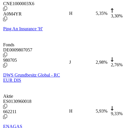
CNE1000003X6
H
5,35
%
A0M4YR
3,30%
Ping An Insurance 'H'
Fonds
DE0009807057
980705
J
2,98
%
2,76%
DWS Grundbesitz Global - RC
EUR DIS
Aktie
ES0130960018
H
5,93
%
662211
9,33%
ENAGAS