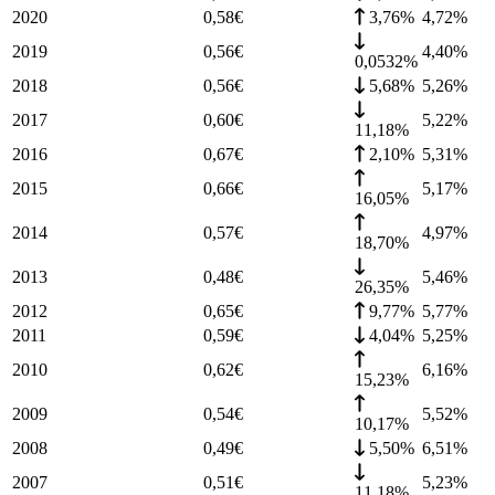
2020
0,58
€
3,76%
4,72
%
2019
0,56
€
4,40
%
0,0532%
2018
0,56
€
5,68%
5,26
%
2017
0,60
€
5,22
%
11,18%
2016
0,67
€
2,10%
5,31
%
2015
0,66
€
5,17
%
16,05%
2014
0,57
€
4,97
%
18,70%
2013
0,48
€
5,46
%
26,35%
2012
0,65
€
9,77%
5,77
%
2011
0,59
€
4,04%
5,25
%
2010
0,62
€
6,16
%
15,23%
2009
0,54
€
5,52
%
10,17%
2008
0,49
€
5,50%
6,51
%
2007
0,51
€
5,23
%
11,18%