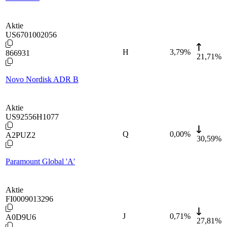
Aktie
US6701002056
H
3,79
%
866931
21,71%
Novo Nordisk ADR B
Aktie
US92556H1077
Q
0,00
%
A2PUZ2
30,59%
Paramount Global 'A'
Aktie
FI0009013296
J
0,71
%
A0D9U6
27,81%