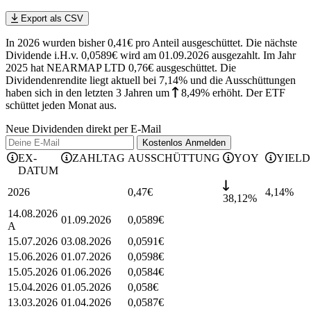
Export als CSV
In 2026 wurden bisher 0,41€ pro Anteil ausgeschüttet. Die nächste
Dividende i.H.v. 0,0589€ wird am 01.09.2026 ausgezahlt. Im Jahr
2025 hat NEARMAP LTD 0,76€ ausgeschüttet.
Die
Dividendenrendite liegt aktuell bei 7,14% und die
Ausschüttungen
haben sich in den letzten 3 Jahren
um
8,49%
erhöht
.
Der ETF
schüttet jeden Monat aus.
Neue Dividenden direkt per E-Mail
Kostenlos
Anmelden
EX-
ZAHLTAG
AUSSCHÜTTUNG
YOY
YIELD
DATUM
2026
0,47
€
4,14
%
38,12%
14.08.2026
01.09.2026
0,0589
€
A
15.07.2026
03.08.2026
0,0591
€
15.06.2026
01.07.2026
0,0598
€
15.05.2026
01.06.2026
0,0584
€
15.04.2026
01.05.2026
0,058
€
13.03.2026
01.04.2026
0,0587
€