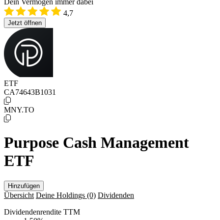
Dein Vermögen immer dabei
4,7
Jetzt öffnen
ETF
CA74643B1031
MNY.TO
Purpose Cash Management
ETF
Hinzufügen
Übersicht
Deine Holdings
(0)
Dividenden
Dividendenrendite TTM