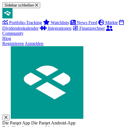
Sidebar schließen
Portfolio-Tracking
Watchlists
News Feed
Märkte
Dividendenkalender
Integrationen
Finanzrechner
Community
Blog
Registrieren
Anmelden
Die Parqet App
Die Parqet Android-App