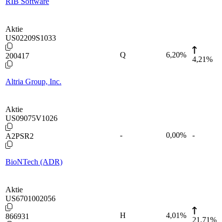
RIB Software
Aktie
US02209S1033
Q
6,20
%
200417
4,21%
Altria Group, Inc.
Aktie
US09075V1026
-
0,00
%
-
A2PSR2
BioNTech (ADR)
Aktie
US6701002056
H
4,01
%
866931
21,71%