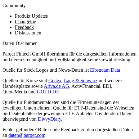
Community
Produkt Updates
Changelog
Feedback
Diskussionen
Daten Disclaimer
Parqet Fintech GmbH übernimmt für die dargestellten Informationen
und deren Genauigkeit und Vollständigkeit keine Gewährleistung.
Quelle für Stock Logos und News-Daten ist
Elbstream Data
Quellen für Kurse sind
Gettex
,
Lang & Schwarz
und weitere
Handelsplätze sowie
Ariva.de AG
, ActivFinancial, EDI,
QuoteMedia und
GOLD.DE
.
Quelle für Fundamentaldaten sind die Firmenunterlagen der
jeweiligen Unternehmen. Quelle für ETF-Daten sind die Webseiten
und Datenblätter der jeweiligen ETF-Anbieter. Dividenden-Daten
überwiegend von
DivvyDiary
.
Fehler gefunden? Bitte sende Feedback zu den dargestellten Daten
an
daten@parqet.com
.