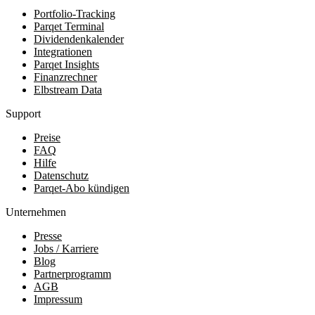
Portfolio-Tracking
Parqet Terminal
Dividendenkalender
Integrationen
Parqet Insights
Finanzrechner
Elbstream Data
Support
Preise
FAQ
Hilfe
Datenschutz
Parqet-Abo kündigen
Unternehmen
Presse
Jobs / Karriere
Blog
Partnerprogramm
AGB
Impressum