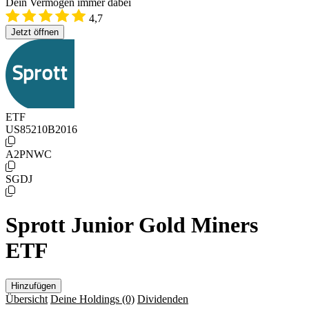
Dein Vermögen immer dabei
4,7
Jetzt öffnen
ETF
US85210B2016
A2PNWC
SGDJ
Sprott Junior Gold Miners
ETF
Hinzufügen
Übersicht
Deine Holdings
(0)
Dividenden