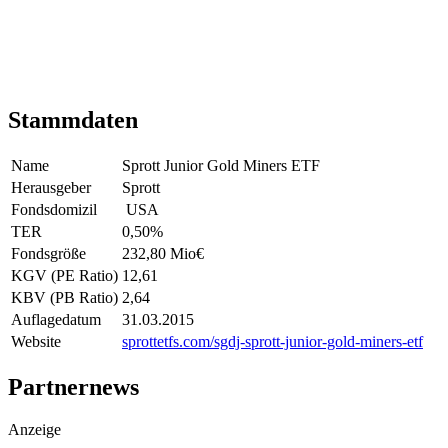
Stammdaten
Name
Sprott Junior Gold Miners ETF
Herausgeber
Sprott
Fondsdomizil
USA
TER
0,50
%
Fondsgröße
232,80 Mio
€
KGV (PE Ratio)
12,61
KBV (PB Ratio)
2,64
Auflagedatum
31.03.2015
Website
sprottetfs.com/sgdj-sprott-junior-gold-miners-etf
Partnernews
Anzeige