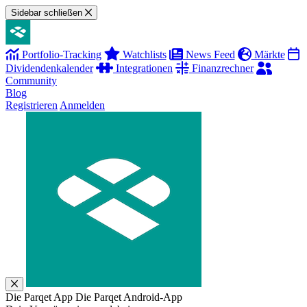
Sidebar schließen
Portfolio-Tracking
Watchlists
News Feed
Märkte
Dividendenkalender
Integrationen
Finanzrechner
Community
Blog
Registrieren
Anmelden
Die Parqet App
Die Parqet Android-App