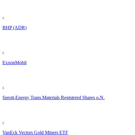
-
BHP (ADR)
-
ExxonMobil
-
Sprott-Energy Trans.Materials Registered Shares o.N.
-
VanEck Vectors Gold Miners ETF