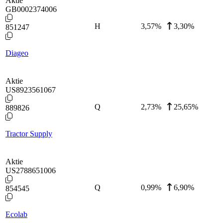
Aktie
GB0002374006
H
3,57
%
3,30%
851247
Diageo
Aktie
US8923561067
Q
2,73
%
25,65%
889826
Tractor Supply
Aktie
US2788651006
Q
0,99
%
6,90%
854545
Ecolab