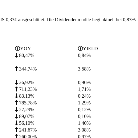
 0,33€ ausgeschüttet.
Die Dividendenrendite liegt aktuell bei 0,83%
YOY
YIELD
80,47%
0,84
%
344,74%
3,58
%
26,92%
0,96
%
711,23%
1,71
%
83,13%
0,24
%
785,78%
1,29
%
27,29%
0,12
%
89,07%
0,10
%
56,10%
1,40
%
241,67%
3,08
%
260,00%
0,97
%