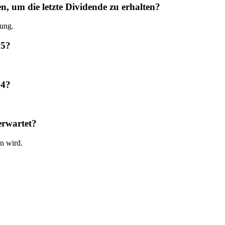
die letzte Dividende zu erhalten?
ung.
25?
24?
rwartet?
 wird.