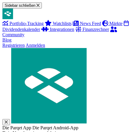
Sidebar schließen
Portfolio-Tracking
Watchlists
News Feed
Märkte
Dividendenkalender
Integrationen
Finanzrechner
Community
Blog
Registrieren
Anmelden
Die Parqet App
Die Parqet Android-App