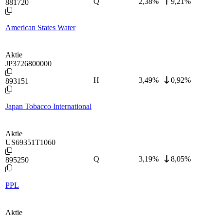
Q
2,38
%
9,21%
881720
American States Water
Aktie
JP3726800000
H
3,49
%
0,92%
893151
Japan Tobacco International
Aktie
US69351T1060
Q
3,19
%
8,05%
895250
PPL
Aktie