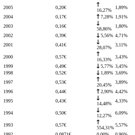
2005
0,20
€
1,89
%
16,27%
2004
0,17
€
7,28%
1,91
%
2003
0,16
€
1,80
%
58,86%
2002
0,39
€
5,56%
4,71
%
2001
0,41
€
3,11
%
28,07%
2000
0,57
€
3,43
%
16,33%
1999
0,49
€
5,77%
3,45
%
1998
0,52
€
1,89%
3,69
%
1997
0,53
€
3,89
%
20,45%
1996
0,44
€
2,90%
4,42
%
1995
0,43
€
4,33
%
14,48%
1994
0,50
€
6,09
%
12,27%
1993
0,57
€
5,57
%
554,31%
1992
0,0871
€
0,00%
0,96
%