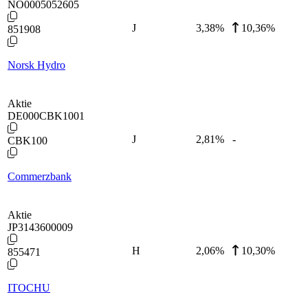
NO0005052605
J
3,38
%
10,36%
851908
Norsk Hydro
Aktie
DE000CBK1001
J
2,81
%
-
CBK100
Commerzbank
Aktie
JP3143600009
H
2,06
%
10,30%
855471
ITOCHU