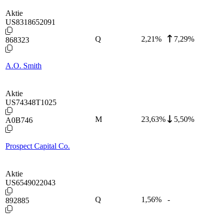
Aktie
US8318652091
Q
2,21
%
7,29%
868323
A.O. Smith
Aktie
US74348T1025
M
23,63
%
5,50%
A0B746
Prospect Capital Co.
Aktie
US6549022043
Q
1,56
%
-
892885