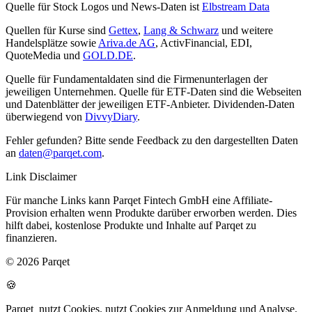
Quelle für Stock Logos und News-Daten ist
Elbstream Data
Quellen für Kurse sind
Gettex
,
Lang & Schwarz
und weitere
Handelsplätze sowie
Ariva.de AG
, ActivFinancial, EDI,
QuoteMedia und
GOLD.DE
.
Quelle für Fundamentaldaten sind die Firmenunterlagen der
jeweiligen Unternehmen. Quelle für ETF-Daten sind die Webseiten
und Datenblätter der jeweiligen ETF-Anbieter. Dividenden-Daten
überwiegend von
DivvyDiary
.
Fehler gefunden? Bitte sende Feedback zu den dargestellten Daten
an
daten@parqet.com
.
Link Disclaimer
Für manche Links kann Parqet Fintech GmbH eine Affiliate-
Provision erhalten wenn Produkte darüber erworben werden. Dies
hilft dabei, kostenlose Produkte und Inhalte auf Parqet zu
finanzieren.
© 2026 Parqet
🍪
Parqet
nutzt Cookies.
nutzt Cookies zur Anmeldung und Analyse.