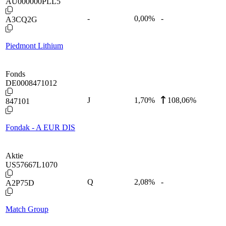
AU000000PLL5
-
0,00
%
-
A3CQ2G
Piedmont Lithium
Fonds
DE0008471012
J
1,70
%
108,06%
847101
Fondak - A EUR DIS
Aktie
US57667L1070
Q
2,08
%
-
A2P75D
Match Group