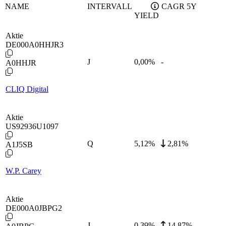
NAME
INTERVALL
CAGR 5Y
YIELD
Aktie
DE000A0HHJR3
J
0,00
%
-
A0HHJR
CLIQ Digital
Aktie
US92936U1097
Q
5,12
%
2,81%
A1J5SB
W.P. Carey
Aktie
DE000A0JBPG2
J
0,39
%
14,87%