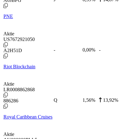
A0JBPG
PNE
Aktie
US7672921050
-
0,00
%
-
A2H51D
Riot Blockchain
Aktie
LR0008862868
Q
1,56
%
13,92%
886286
Royal Caribbean Cruises
Aktie