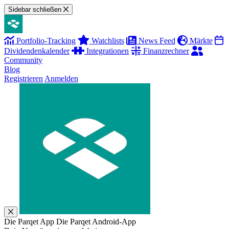
Sidebar schließen
Portfolio-Tracking
Watchlists
News Feed
Märkte
Dividendenkalender
Integrationen
Finanzrechner
Community
Blog
Registrieren
Anmelden
Die Parqet App
Die Parqet Android-App