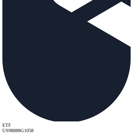
ETF
US98888G1058