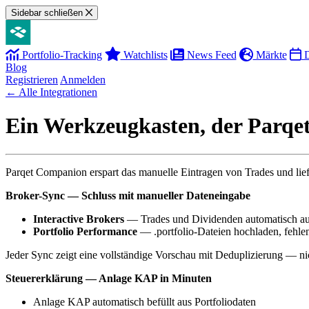
Sidebar schließen
Portfolio-Tracking
Watchlists
News Feed
Märkte
D
Blog
Registrieren
Anmelden
← Alle Integrationen
Ein Werkzeugkasten, der Parqet
Parqet Companion erspart das manuelle Eintragen von Trades und liefe
Broker-Sync — Schluss mit manueller Dateneingabe
Interactive Brokers
— Trades und Dividenden automatisch aus 
Portfolio Performance
— .portfolio-Dateien hochladen, fehle
Jeder Sync zeigt eine vollständige Vorschau mit Deduplizierung — ni
Steuererklärung — Anlage KAP in Minuten
Anlage KAP automatisch befüllt aus Portfoliodaten