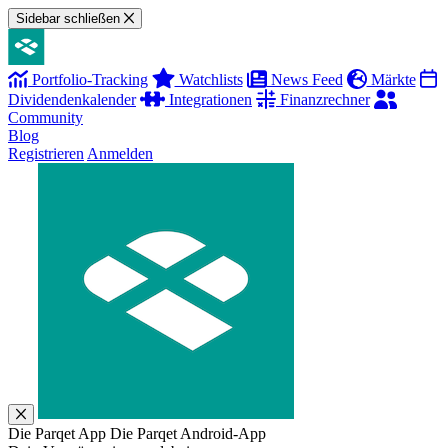
Sidebar schließen
Portfolio-Tracking
Watchlists
News Feed
Märkte
Dividendenkalender
Integrationen
Finanzrechner
Community
Blog
Registrieren
Anmelden
Die Parqet App
Die Parqet Android-App