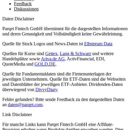
Feedback
Diskussionen
Daten Disclaimer
Parqet Fintech GmbH übernimmt für die dargestellten Informationen
und deren Genauigkeit und Vollständigkeit keine Gewährleistung.
Quelle für Stock Logos und News-Daten ist
Elbstream Data
Quellen für Kurse sind
Gettex
,
Lang & Schwarz
und weitere
Handelsplätze sowie
Ariva.de AG
, ActivFinancial, EDI,
QuoteMedia und
GOLD.DE
.
Quelle für Fundamentaldaten sind die Firmenunterlagen der
jeweiligen Unternehmen. Quelle für ETF-Daten sind die Webseiten
und Datenblätter der jeweiligen ETF-Anbieter. Dividenden-Daten
überwiegend von
DivvyDiary
.
Fehler gefunden? Bitte sende Feedback zu den dargestellten Daten
an
daten@parqet.com
.
Link Disclaimer
Für manche Links kann Parqet Fintech GmbH eine Affiliate-
Provision erhalten wenn Produkte darüber erworben werden. Dies