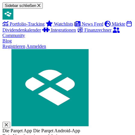
Sidebar schließen
Portfolio-Tracking
Watchlists
News Feed
Märkte
Dividendenkalender
Integrationen
Finanzrechner
Community
Blog
Registrieren
Anmelden
Die Parqet App
Die Parqet Android-App