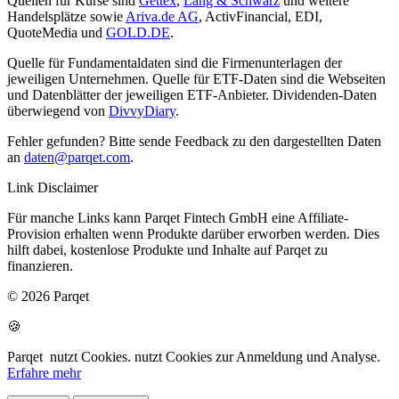
Quellen für Kurse sind
Gettex
,
Lang & Schwarz
und weitere
Handelsplätze sowie
Ariva.de AG
, ActivFinancial, EDI,
QuoteMedia und
GOLD.DE
.
Quelle für Fundamentaldaten sind die Firmenunterlagen der
jeweiligen Unternehmen. Quelle für ETF-Daten sind die Webseiten
und Datenblätter der jeweiligen ETF-Anbieter. Dividenden-Daten
überwiegend von
DivvyDiary
.
Fehler gefunden? Bitte sende Feedback zu den dargestellten Daten
an
daten@parqet.com
.
Link Disclaimer
Für manche Links kann Parqet Fintech GmbH eine Affiliate-
Provision erhalten wenn Produkte darüber erworben werden. Dies
hilft dabei, kostenlose Produkte und Inhalte auf Parqet zu
finanzieren.
© 2026 Parqet
🍪
Parqet
nutzt Cookies.
nutzt Cookies zur Anmeldung und Analyse.
Erfahre mehr