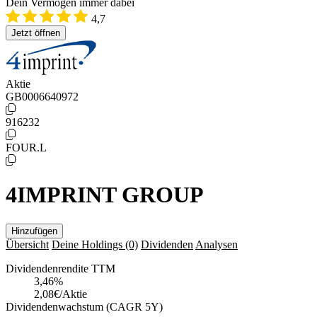
Dein Vermögen immer dabei
4,7
Jetzt öffnen
Aktie
GB0006640972
916232
FOUR.L
4IMPRINT GROUP
Hinzufügen
Übersicht
Deine Holdings
(0)
Dividenden
Analysen
Dividendenrendite TTM
3,46
%
2,08€/Aktie
Dividendenwachstum (CAGR 5Y)