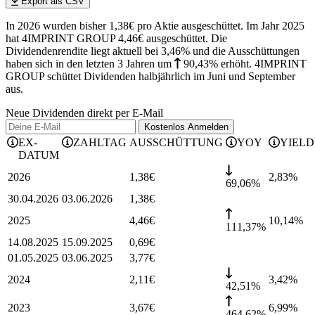
Export als CSV
In 2026 wurden bisher 1,38€ pro Aktie ausgeschüttet. Im Jahr 2025
hat 4IMPRINT GROUP 4,46€ ausgeschüttet.
Die
Dividendenrendite liegt aktuell bei 3,46% und die
Ausschüttungen
haben sich in den letzten 3 Jahren
um
90,43%
erhöht
.
4IMPRINT
GROUP schüttet Dividenden halbjährlich im Juni und September
aus.
Neue Dividenden direkt per E-Mail
Kostenlos
Anmelden
EX-
ZAHLTAG
AUSSCHÜTTUNG
YOY
YIELD
DATUM
2026
1,38
€
2,83
%
69,06%
30.04.2026
03.06.2026
1,38
€
2025
4,46
€
10,14
%
111,37%
14.08.2025
15.09.2025
0,69
€
01.05.2025
03.06.2025
3,77
€
2024
2,11
€
3,42
%
42,51%
2023
3,67
€
6,99
%
464,62%