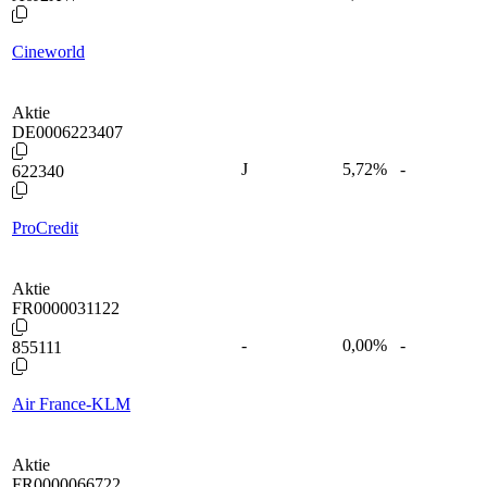
Cineworld
Aktie
DE0006223407
J
5,72
%
-
622340
ProCredit
Aktie
FR0000031122
-
0,00
%
-
855111
Air France-KLM
Aktie
FR0000066722