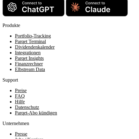
Produkte
Portfolio-Tracking
Parqet Terminal
Dividendenkalender
Integrationen
Parqet Insights
Finanzrechner
Elbstream Data
Support
Preise
FAQ
Hilfe
Datenschutz
Parqet-Abo kündigen
Unternehmen
Presse