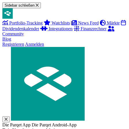
Sidebar schließen
Portfolio-Tracking
Watchlists
News Feed
Märkte
Dividendenkalender
Integrationen
Finanzrechner
Community
Blog
Registrieren
Anmelden
Die Parqet App
Die Parqet Android-App