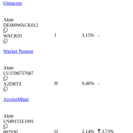
Omnicom
Aktie
DE000WACK012
J
3,15
%
-
WACK01
Wacker Neuson
Aktie
LU1598757687
H
0,46
%
-
A2DRTZ
ArcelorMittal
Aktie
US89151E1091
Q
2,14
%
3,73%
882930