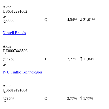
Aktie
US6512291062
Q
4,54
%
21,01%
860036
Newell Brands
Aktie
DE0007448508
J
2,27
%
11,84%
744850
IVU Traffic Technologies
Aktie
US6819191064
Q
3,77
%
1,77%
871706