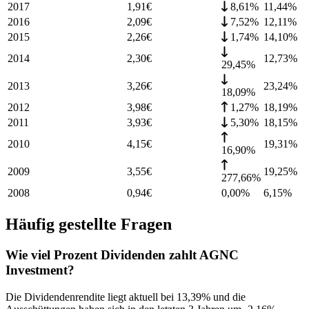
2017
1,91
€
8,61%
11,44
%
2016
2,09
€
7,52%
12,11
%
2015
2,26
€
1,74%
14,10
%
2014
2,30
€
12,73
%
29,45%
2013
3,26
€
23,24
%
18,09%
2012
3,98
€
1,27%
18,19
%
2011
3,93
€
5,30%
18,15
%
2010
4,15
€
19,31
%
16,90%
2009
3,55
€
19,25
%
277,66%
2008
0,94
€
0,00%
6,15
%
Häufig gestellte Fragen
Wie viel Prozent Dividenden zahlt AGNC
Investment?
Die Dividendenrendite liegt aktuell bei 13,39% und die