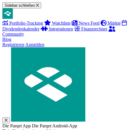
Sidebar schließen
Portfolio-Tracking
Watchlists
News Feed
Märkte
Dividendenkalender
Integrationen
Finanzrechner
Community
Blog
Registrieren
Anmelden
Die Parqet App
Die Parqet Android-App