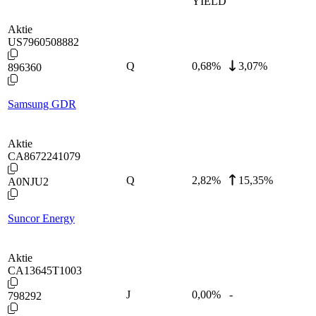
YIELD
Aktie
US7960508882
Q
0,68
%
3,07%
896360
Samsung GDR
Aktie
CA8672241079
Q
2,82
%
15,35%
A0NJU2
Suncor Energy
Aktie
CA13645T1003
J
0,00
%
-
798292