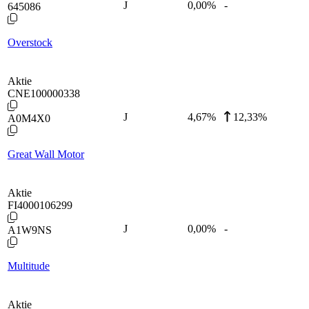
J
0,00
%
-
645086
Overstock
Aktie
CNE100000338
J
4,67
%
12,33%
A0M4X0
Great Wall Motor
Aktie
FI4000106299
J
0,00
%
-
A1W9NS
Multitude
Aktie