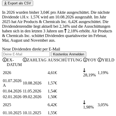
Export als CSV
In 2026 wurden bisher 3,04€ pro Aktie ausgeschüttet. Die nächste
Dividende i.H.v. 1,57€ wird am 10.08.2026 ausgezahlt. Im Jahr
2025 hat Air Products & Chemicals Inc. 6,42€ ausgeschüttet.
Die
Dividendenrendite liegt aktuell bei 2,34% und die
Ausschüttungen
haben sich in den letzten 3 Jahren
um
2,18%
erhöht
.
Air Products
& Chemicals Inc. schüttet Dividenden quartalsweise im Februar,
Mai, August und November aus.
Neue Dividenden direkt per E-Mail
Kostenlos
Anmelden
EX-
ZAHLTAG
AUSSCHÜTTUNG
YOY
YIELD
DATUM
2026
4,61
€
1,19
%
28,19%
01.07.2026
10.08.2026
1,57
€
A
01.04.2026
11.05.2026
1,54
€
02.01.2026
09.02.2026
1,50
€
2025
6,42
€
3,05
%
1,98%
01.10.2025
10.11.2025
1,55
€