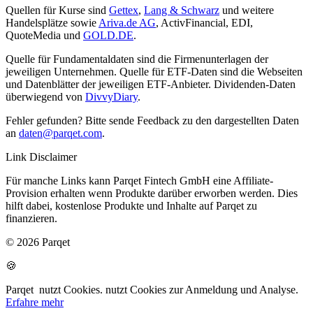
Quellen für Kurse sind
Gettex
,
Lang & Schwarz
und weitere
Handelsplätze sowie
Ariva.de AG
, ActivFinancial, EDI,
QuoteMedia und
GOLD.DE
.
Quelle für Fundamentaldaten sind die Firmenunterlagen der
jeweiligen Unternehmen. Quelle für ETF-Daten sind die Webseiten
und Datenblätter der jeweiligen ETF-Anbieter. Dividenden-Daten
überwiegend von
DivvyDiary
.
Fehler gefunden? Bitte sende Feedback zu den dargestellten Daten
an
daten@parqet.com
.
Link Disclaimer
Für manche Links kann Parqet Fintech GmbH eine Affiliate-
Provision erhalten wenn Produkte darüber erworben werden. Dies
hilft dabei, kostenlose Produkte und Inhalte auf Parqet zu
finanzieren.
© 2026 Parqet
🍪
Parqet
nutzt Cookies.
nutzt Cookies zur Anmeldung und Analyse.
Erfahre mehr