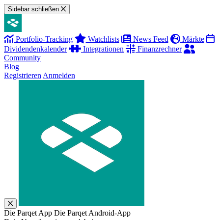
Sidebar schließen
Portfolio-Tracking
Watchlists
News Feed
Märkte
Dividendenkalender
Integrationen
Finanzrechner
Community
Blog
Registrieren
Anmelden
Die Parqet App
Die Parqet Android-App