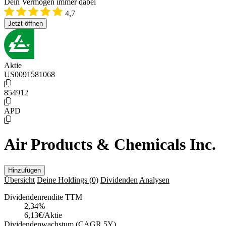
Dein Vermögen immer dabei
4,7
Jetzt öffnen
Aktie
US0091581068
854912
APD
Air Products & Chemicals Inc.
Hinzufügen
Übersicht
Deine Holdings
(0)
Dividenden
Analysen
Dividendenrendite TTM
2,34
%
6,13€/Aktie
Dividendenwachstum (CAGR 5Y)