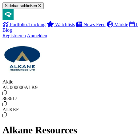
Sidebar schließen
Portfolio-Tracking
Watchlists
News Feed
Märkte
D
Blog
Registrieren
Anmelden
Aktie
AU000000ALK9
863617
ALKEF
Alkane Resources