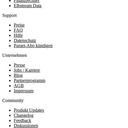
Finanzrechner
Elbstream Data
Support
Preise
FAQ
Hilfe
Datenschutz
Parqet-Abo kündigen
Unternehmen
Presse
Jobs / Karriere
Blog
Partnerprogramm
AGB
Impressum
Community
Produkt Updates
Changelog
Feedback
Diskussionen