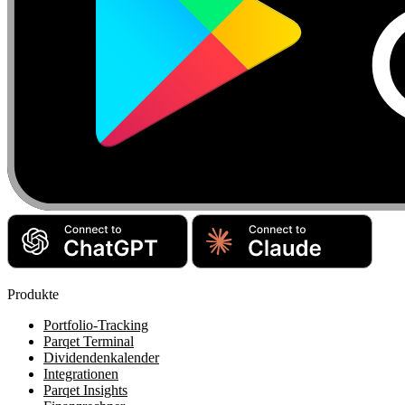
Produkte
Portfolio-Tracking
Parqet Terminal
Dividendenkalender
Integrationen
Parqet Insights