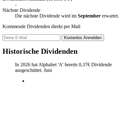
-
Nächste Dividende
Die nächste Dividende wird im
September
erwartet.
Kommende Dividenden direkt per Mail
Kostenlos
Anmelden
Historische Dividenden
In 2026 hat Alphabet 'A' bereits
0,37
€
Dividende
ausgeschüttet.
Juni