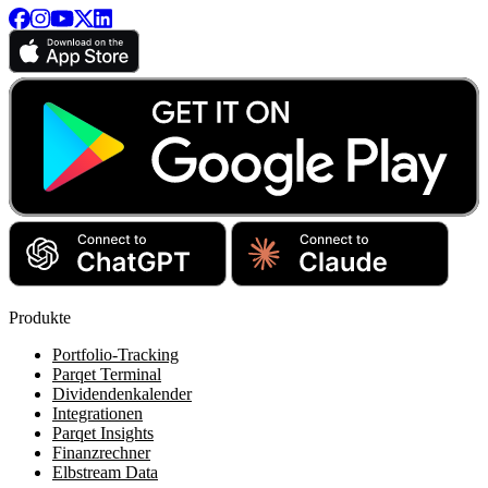
Produkte
Portfolio-Tracking
Parqet Terminal
Dividendenkalender
Integrationen
Parqet Insights
Finanzrechner
Elbstream Data