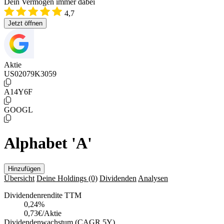
Dein Vermögen immer dabei
4,7
Jetzt öffnen
Aktie
US02079K3059
A14Y6F
GOOGL
Alphabet 'A'
Hinzufügen
Übersicht
Deine Holdings
(0)
Dividenden
Analysen
Dividendenrendite TTM
0,24
%
0,73€/Aktie
Dividendenwachstum (CAGR 5Y)