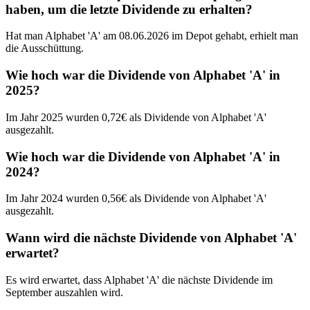
haben, um die letzte Dividende zu erhalten?
Hat man Alphabet 'A' am 08.06.2026 im Depot gehabt, erhielt man
die Ausschüttung.
Wie hoch war die Dividende von Alphabet 'A' in
2025?
Im Jahr 2025 wurden 0,72€ als Dividende von Alphabet 'A'
ausgezahlt.
Wie hoch war die Dividende von Alphabet 'A' in
2024?
Im Jahr 2024 wurden 0,56€ als Dividende von Alphabet 'A'
ausgezahlt.
Wann wird die nächste Dividende von Alphabet 'A'
erwartet?
Es wird erwartet, dass Alphabet 'A' die nächste Dividende im
September auszahlen wird.