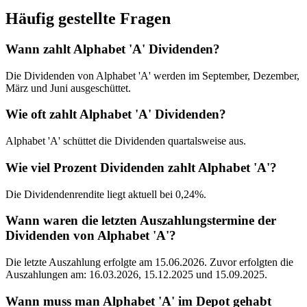
Häufig gestellte Fragen
Wann zahlt Alphabet 'A' Dividenden?
Die Dividenden von Alphabet 'A' werden im September, Dezember,
März und Juni ausgeschüttet.
Wie oft zahlt Alphabet 'A' Dividenden?
Alphabet 'A' schüttet die Dividenden quartalsweise aus.
Wie viel Prozent Dividenden zahlt Alphabet 'A'?
Die Dividendenrendite liegt aktuell bei 0,24%.
Wann waren die letzten Auszahlungstermine der
Dividenden von Alphabet 'A'?
Die letzte Auszahlung erfolgte am 15.06.2026. Zuvor erfolgten die
Auszahlungen am: 16.03.2026, 15.12.2025 und 15.09.2025.
Wann muss man Alphabet 'A' im Depot gehabt