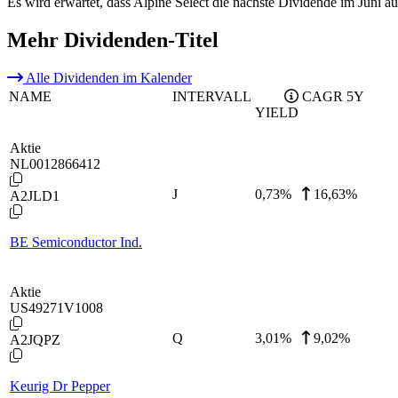
Es wird erwartet, dass Alpine Select die nächste Dividende im Juni a
Mehr Dividenden-Titel
Alle Dividenden im Kalender
NAME
INTERVALL
CAGR 5Y
YIELD
Aktie
NL0012866412
J
0,73
%
16,63%
A2JLD1
BE Semiconductor Ind.
Aktie
US49271V1008
Q
3,01
%
9,02%
A2JQPZ
Keurig Dr Pepper