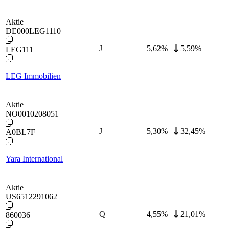
Aktie
DE000LEG1110
J
5,62
%
5,59%
LEG111
LEG Immobilien
Aktie
NO0010208051
J
5,30
%
32,45%
A0BL7F
Yara International
Aktie
US6512291062
Q
4,55
%
21,01%
860036