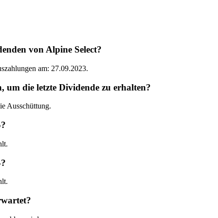
denden von Alpine Select?
Auszahlungen am: 27.09.2023.
um die letzte Dividende zu erhalten?
ie Ausschüttung.
5?
lt.
4?
lt.
rwartet?