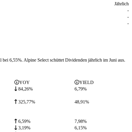
Jährlich
-
-
-
ll bei 6,55%.
Alpine Select schüttet Dividenden jährlich im Juni aus.
YOY
YIELD
84,26%
6,79
%
325,77%
48,91
%
6,59%
7,98
%
3,19%
6,15
%