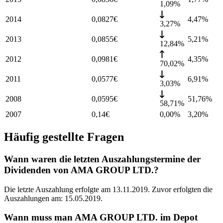
1,09%
2014
0,0827
€
4,47
%
3,27%
2013
0,0855
€
5,21
%
12,84%
2012
0,0981
€
4,35
%
70,02%
2011
0,0577
€
6,91
%
3,03%
2008
0,0595
€
51,76
%
58,71%
2007
0,14
€
0,00%
3,20
%
Häufig gestellte Fragen
Wann waren die letzten Auszahlungstermine der
Dividenden von AMA GROUP LTD.?
Die letzte Auszahlung erfolgte am 13.11.2019. Zuvor erfolgten die
Auszahlungen am: 15.05.2019.
Wann muss man AMA GROUP LTD. im Depot