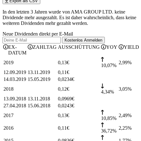
Export als CSV
In den letzten 3 Jahren wurde von AMA GROUP LTD. keine
Dividende mehr ausgezahlt. Es ist daher wahrscheinlich, dass keine
weiteren Dividenden mehr gezahlt werden.
Neue Dividenden direkt per E-Mail
Kostenlos
Anmelden
EX-
ZAHLTAG
AUSSCHÜTTUNG
YOY
YIELD
DATUM
2019
0,13
€
2,99
%
10,07%
12.09.2019
13.11.2019
0,11
€
14.03.2019
15.05.2019
0,0234
€
2018
0,12
€
3,05
%
4,34%
13.09.2018
13.11.2018
0,0969
€
27.04.2018
15.06.2018
0,0243
€
2017
0,13
€
2,49
%
10,85%
2016
0,11
€
2,25
%
36,72%
2015
0,0836
€
1,77
%