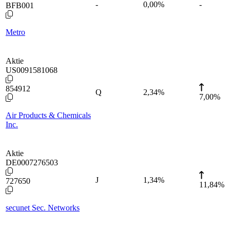
-
0,00
%
-
BFB001
Metro
Aktie
US0091581068
854912
Q
2,34
%
7,00%
Air Products & Chemicals
Inc.
Aktie
DE0007276503
J
1,34
%
727650
11,84%
secunet Sec. Networks