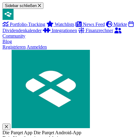
Sidebar schließen
Portfolio-Tracking
Watchlists
News Feed
Märkte
Dividendenkalender
Integrationen
Finanzrechner
Community
Blog
Registrieren
Anmelden
Die Parqet App
Die Parqet Android-App