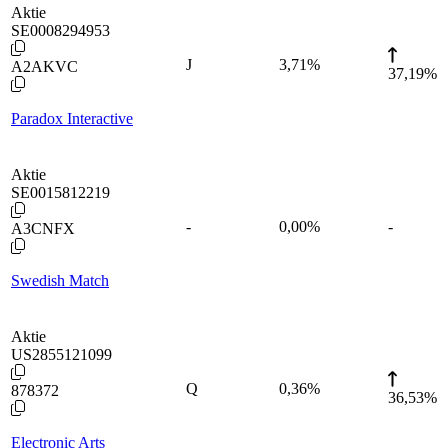
Aktie
SE0008294953
J
3,71
%
A2AKVC
37,19%
Paradox Interactive
Aktie
SE0015812219
-
0,00
%
-
A3CNFX
Swedish Match
Aktie
US2855121099
Q
0,36
%
878372
36,53%
Electronic Arts