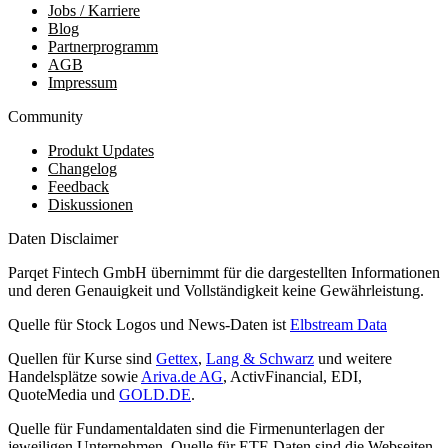
Jobs / Karriere
Blog
Partnerprogramm
AGB
Impressum
Community
Produkt Updates
Changelog
Feedback
Diskussionen
Daten Disclaimer
Parqet Fintech GmbH übernimmt für die dargestellten Informationen
und deren Genauigkeit und Vollständigkeit keine Gewährleistung.
Quelle für Stock Logos und News-Daten ist
Elbstream Data
Quellen für Kurse sind
Gettex
,
Lang & Schwarz
und weitere
Handelsplätze sowie
Ariva.de AG
, ActivFinancial, EDI,
QuoteMedia und
GOLD.DE
.
Quelle für Fundamentaldaten sind die Firmenunterlagen der
jeweiligen Unternehmen. Quelle für ETF-Daten sind die Webseiten