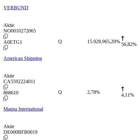
VERBUND
Aktie
NO0010272065
Q
15.928.965,20
%
A0ETG1
56,82%
American Shipping
Aktie
CA5592224011
Q
2,78
%
868610
4,11%
Magna International
Aktie
DE000BFB0019