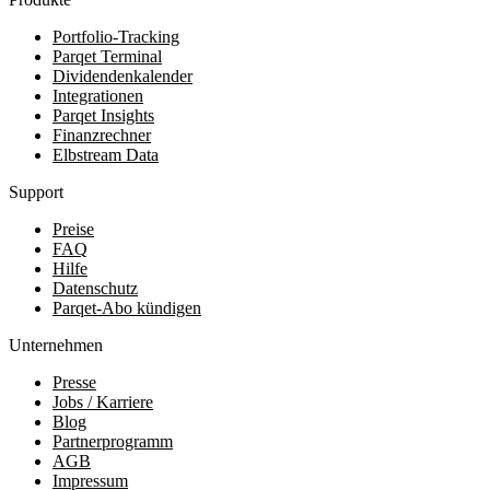
Portfolio-Tracking
Parqet Terminal
Dividendenkalender
Integrationen
Parqet Insights
Finanzrechner
Elbstream Data
Support
Preise
FAQ
Hilfe
Datenschutz
Parqet-Abo kündigen
Unternehmen
Presse
Jobs / Karriere
Blog
Partnerprogramm
AGB
Impressum