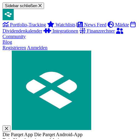
Sidebar schließen
Portfolio-Tracking
Watchlists
News Feed
Märkte
Dividendenkalender
Integrationen
Finanzrechner
Community
Blog
Registrieren
Anmelden
Die Parqet App
Die Parqet Android-App