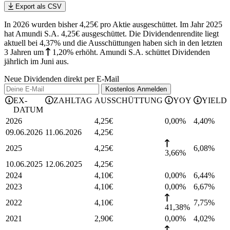
Export als CSV
In 2026 wurden bisher 4,25€ pro Aktie ausgeschüttet. Im Jahr 2025
hat Amundi S.A. 4,25€ ausgeschüttet.
Die Dividendenrendite liegt
aktuell bei 4,37% und die
Ausschüttungen haben sich in den letzten
3 Jahren
um
1,20%
erhöht
.
Amundi S.A. schüttet Dividenden
jährlich im Juni aus.
Neue Dividenden direkt per E-Mail
Kostenlos
Anmelden
EX-
ZAHLTAG
AUSSCHÜTTUNG
YOY
YIELD
DATUM
2026
4,25
€
0,00%
4,40
%
09.06.2026
11.06.2026
4,25
€
2025
4,25
€
6,08
%
3,66%
10.06.2025
12.06.2025
4,25
€
2024
4,10
€
0,00%
6,44
%
2023
4,10
€
0,00%
6,67
%
2022
4,10
€
7,75
%
41,38%
2021
2,90
€
0,00%
4,02
%