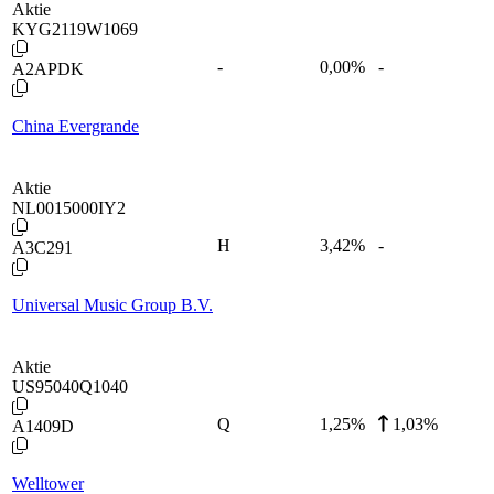
Aktie
KYG2119W1069
-
0,00
%
-
A2APDK
China Evergrande
Aktie
NL0015000IY2
H
3,42
%
-
A3C291
Universal Music Group B.V.
Aktie
US95040Q1040
Q
1,25
%
1,03%
A1409D
Welltower