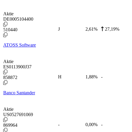
Aktie
DE0005104400
J
2,61
%
27,19%
510440
ATOSS Software
Aktie
ES0113900J37
H
1,88
%
-
858872
Banco Santander
Aktie
US0527691069
-
0,00
%
-
869964