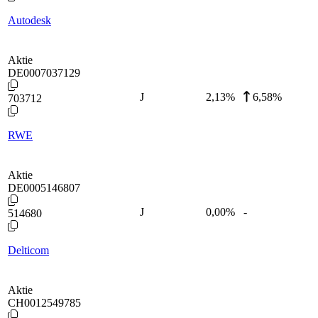
Autodesk
Aktie
DE0007037129
J
2,13
%
6,58%
703712
RWE
Aktie
DE0005146807
J
0,00
%
-
514680
Delticom
Aktie
CH0012549785