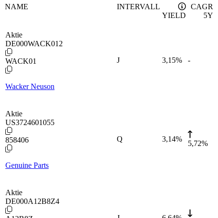
NAME
INTERVALL
CAGR
YIELD
5Y
Aktie
DE000WACK012
J
3,15
%
-
WACK01
Wacker Neuson
Aktie
US3724601055
Q
3,14
%
858406
5,72%
Genuine Parts
Aktie
DE000A12B8Z4
J
6,64
%