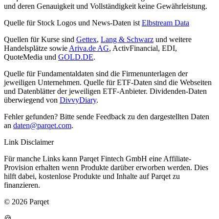
und deren Genauigkeit und Vollständigkeit keine Gewährleistung.
Quelle für Stock Logos und News-Daten ist
Elbstream Data
Quellen für Kurse sind
Gettex
,
Lang & Schwarz
und weitere
Handelsplätze sowie
Ariva.de AG
, ActivFinancial, EDI,
QuoteMedia und
GOLD.DE
.
Quelle für Fundamentaldaten sind die Firmenunterlagen der
jeweiligen Unternehmen. Quelle für ETF-Daten sind die Webseiten
und Datenblätter der jeweiligen ETF-Anbieter. Dividenden-Daten
überwiegend von
DivvyDiary
.
Fehler gefunden? Bitte sende Feedback zu den dargestellten Daten
an
daten@parqet.com
.
Link Disclaimer
Für manche Links kann Parqet Fintech GmbH eine Affiliate-
Provision erhalten wenn Produkte darüber erworben werden. Dies
hilft dabei, kostenlose Produkte und Inhalte auf Parqet zu
finanzieren.
© 2026 Parqet
🍪