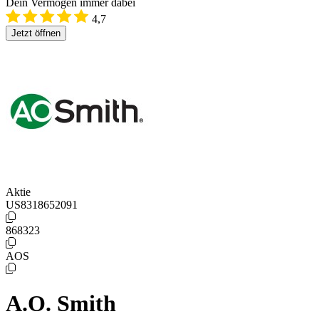
Dein Vermögen immer dabei
4,7
Jetzt öffnen
Aktie
US8318652091
868323
AOS
A.O. Smith