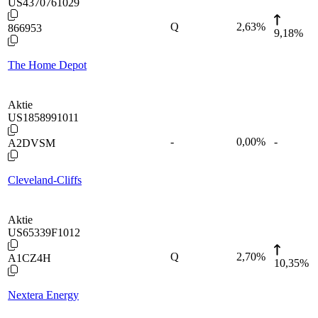
US4370761029
Q
2,63
%
866953
9,18%
The Home Depot
Aktie
US1858991011
-
0,00
%
-
A2DVSM
Cleveland-Cliffs
Aktie
US65339F1012
Q
2,70
%
A1CZ4H
10,35%
Nextera Energy