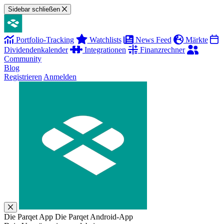
Sidebar schließen
Portfolio-Tracking
Watchlists
News Feed
Märkte
Dividendenkalender
Integrationen
Finanzrechner
Community
Blog
Registrieren
Anmelden
Die Parqet App
Die Parqet Android-App