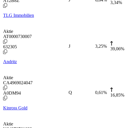
A12B8Z
3,34%
TLG Immobilien
Aktie
AT0000730007
J
3,25
%
632305
39,06%
Andritz
Aktie
CA4969024047
Q
0,61
%
A0DM94
16,85%
Kinross Gold
Aktie