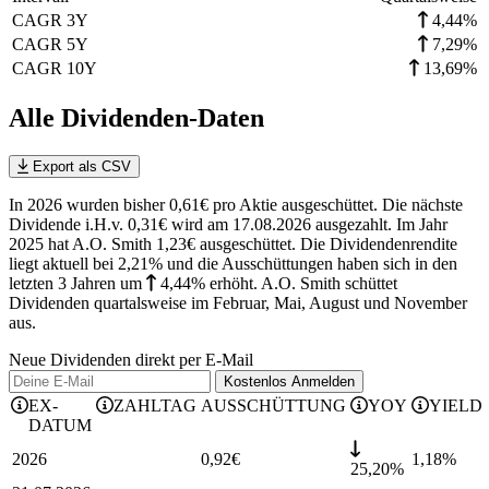
CAGR 3Y
4,44%
CAGR 5Y
7,29%
CAGR 10Y
13,69%
Alle Dividenden-Daten
Export als CSV
In 2026 wurden bisher 0,61€ pro Aktie ausgeschüttet. Die nächste
Dividende i.H.v. 0,31€ wird am 17.08.2026 ausgezahlt. Im Jahr
2025 hat A.O. Smith 1,23€ ausgeschüttet.
Die Dividendenrendite
liegt aktuell bei 2,21% und die
Ausschüttungen haben sich in den
letzten 3 Jahren
um
4,44%
erhöht
.
A.O. Smith schüttet
Dividenden quartalsweise im Februar, Mai, August und November
aus.
Neue Dividenden direkt per E-Mail
Kostenlos
Anmelden
EX-
ZAHLTAG
AUSSCHÜTTUNG
YOY
YIELD
DATUM
2026
0,92
€
1,18
%
25,20%