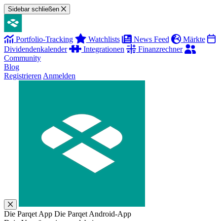
Sidebar schließen
Portfolio-Tracking
Watchlists
News Feed
Märkte
Dividendenkalender
Integrationen
Finanzrechner
Community
Blog
Registrieren
Anmelden
Die Parqet App
Die Parqet Android-App