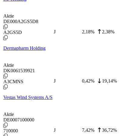
Aktie
DE000A2GS5D8
J
2,18
%
2,38%
A2GS5D
Dermapharm Holding
Aktie
DK0061539921
J
0,42
%
19,14%
A3CMNS
Vestas Wind Systems A/S
Aktie
DE0007100000
J
7,42
%
36,72%
710000