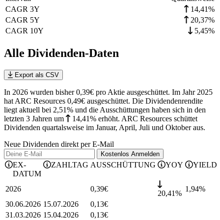
CAGR 3Y
14,41%
CAGR 5Y
20,37%
CAGR 10Y
5,45%
Alle Dividenden-Daten
Export als CSV
In 2026 wurden bisher 0,39€ pro Aktie ausgeschüttet. Im Jahr 2025
hat ARC Resources 0,49€ ausgeschüttet.
Die Dividendenrendite
liegt aktuell bei 2,51% und die
Ausschüttungen haben sich in den
letzten 3 Jahren
um
14,41%
erhöht
.
ARC Resources schüttet
Dividenden quartalsweise im Januar, April, Juli und Oktober aus.
Neue Dividenden direkt per E-Mail
Kostenlos
Anmelden
EX-
ZAHLTAG
AUSSCHÜTTUNG
YOY
YIELD
DATUM
2026
0,39
€
1,94
%
20,41%
30.06.2026
15.07.2026
0,13
€
31.03.2026
15.04.2026
0,13
€