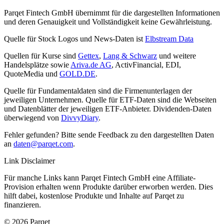
Parqet Fintech GmbH übernimmt für die dargestellten Informationen
und deren Genauigkeit und Vollständigkeit keine Gewährleistung.
Quelle für Stock Logos und News-Daten ist
Elbstream Data
Quellen für Kurse sind
Gettex
,
Lang & Schwarz
und weitere
Handelsplätze sowie
Ariva.de AG
, ActivFinancial, EDI,
QuoteMedia und
GOLD.DE
.
Quelle für Fundamentaldaten sind die Firmenunterlagen der
jeweiligen Unternehmen. Quelle für ETF-Daten sind die Webseiten
und Datenblätter der jeweiligen ETF-Anbieter. Dividenden-Daten
überwiegend von
DivvyDiary
.
Fehler gefunden? Bitte sende Feedback zu den dargestellten Daten
an
daten@parqet.com
.
Link Disclaimer
Für manche Links kann Parqet Fintech GmbH eine Affiliate-
Provision erhalten wenn Produkte darüber erworben werden. Dies
hilft dabei, kostenlose Produkte und Inhalte auf Parqet zu
finanzieren.
© 2026 Parqet