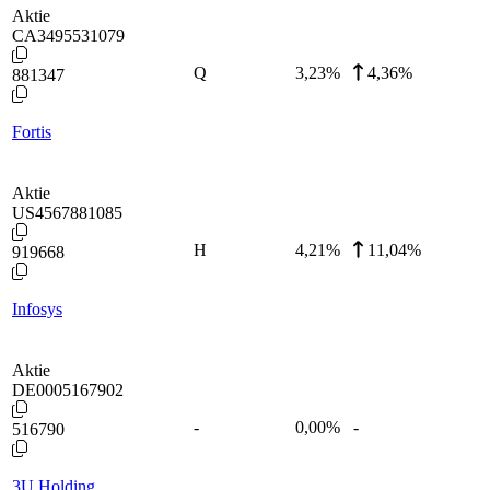
Aktie
CA3495531079
Q
3,23
%
4,36%
881347
Fortis
Aktie
US4567881085
H
4,21
%
11,04%
919668
Infosys
Aktie
DE0005167902
-
0,00
%
-
516790
3U Holding