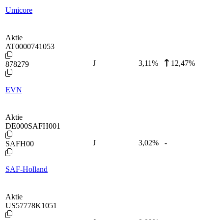
Umicore
Aktie
AT0000741053
J
3,11
%
12,47%
878279
EVN
Aktie
DE000SAFH001
J
3,02
%
-
SAFH00
SAF-Holland
Aktie
US57778K1051