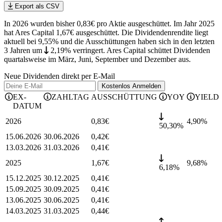
Export als CSV
In 2026 wurden bisher 0,83€ pro Aktie ausgeschüttet. Im Jahr 2025
hat Ares Capital 1,67€ ausgeschüttet.
Die Dividendenrendite liegt
aktuell bei 9,55% und die
Ausschüttungen haben sich in den letzten
3 Jahren
um
2,19%
verringert
.
Ares Capital schüttet Dividenden
quartalsweise im März, Juni, September und Dezember aus.
Neue Dividenden direkt per E-Mail
Kostenlos
Anmelden
EX-
ZAHLTAG
AUSSCHÜTTUNG
YOY
YIELD
DATUM
2026
0,83
€
4,90
%
50,30%
15.06.2026
30.06.2026
0,42
€
13.03.2026
31.03.2026
0,41
€
2025
1,67
€
9,68
%
6,18%
15.12.2025
30.12.2025
0,41
€
15.09.2025
30.09.2025
0,41
€
13.06.2025
30.06.2025
0,41
€
14.03.2025
31.03.2025
0,44
€