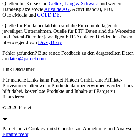
Quellen für Kurse sind
Gettex
,
Lang & Schwarz
und weitere
Handelsplätze sowie
Ariva.de AG
, ActivFinancial, EDI,
QuoteMedia und
GOLD.DE
.
Quelle für Fundamentaldaten sind die Firmenunterlagen der
jeweiligen Unternehmen. Quelle für ETF-Daten sind die Webseiten
und Datenblätter der jeweiligen ETF-Anbieter. Dividenden-Daten
überwiegend von
DivvyDiary
.
Fehler gefunden? Bitte sende Feedback zu den dargestellten Daten
an
daten@parqet.com
.
Link Disclaimer
Für manche Links kann Parqet Fintech GmbH eine Affiliate-
Provision erhalten wenn Produkte darüber erworben werden. Dies
hilft dabei, kostenlose Produkte und Inhalte auf Parqet zu
finanzieren.
© 2026 Parqet
🍪
Parqet
nutzt Cookies.
nutzt Cookies zur Anmeldung und Analyse.
Erfahre mehr