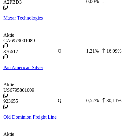
J
0,00
%
-
A2PBD3
Maxar Technologies
Aktie
CA6979001089
Q
1,21
%
16,09%
876617
Pan American Silver
Aktie
US6795801009
Q
0,52
%
30,11%
923655
Old Dominion Freight Line
Aktie