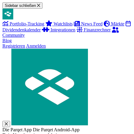
Sidebar schließen
Portfolio-Tracking
Watchlists
News Feed
Märkte
Dividendenkalender
Integrationen
Finanzrechner
Community
Blog
Registrieren
Anmelden
Die Parqet App
Die Parqet Android-App