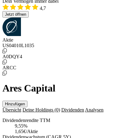
Dein Vermögen immer dabei
4,7
Jetzt öffnen
Aktie
US04010L1035
A0DQY4
ARCC
Ares Capital
Hinzufügen
Übersicht
Deine Holdings
(0)
Dividenden
Analysen
Dividendenrendite TTM
9,55
%
1,65€/Aktie
Dividendenwachstum (CAGR 5Y)