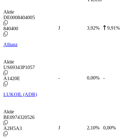
Aktie
DE0008404005
J
3,92
%
9,91%
840400
Allianz
Aktie
US69343P1057
-
0,00
%
-
A1420E
LUKOIL (ADR)
Aktie
BE0974320526
J
2,10
%
0,00%
A2H5A3