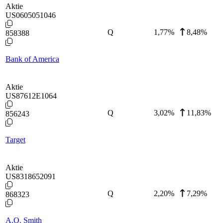
Aktie
US0605051046
Q
1,77
%
8,48%
858388
Bank of America
Aktie
US87612E1064
Q
3,02
%
11,83%
856243
Target
Aktie
US8318652091
Q
2,20
%
7,29%
868323
A.O. Smith