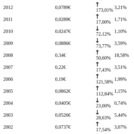
2012
0,0789
€
3,21
%
173,01%
2011
0,0289
€
1,71
%
17,00%
2010
0,0247
€
1,10
%
72,12%
2009
0,0886
€
3,59
%
73,77%
2008
0,34
€
18,58
%
50,60%
2007
0,22
€
3,51
%
17,43%
2006
0,19
€
1,99
%
121,58%
2005
0,0862
€
1,15
%
112,84%
2004
0,0405
€
0,74
%
23,00%
2003
0,0526
€
5,44
%
28,63%
2002
0,0737
€
3,07
%
17,54%