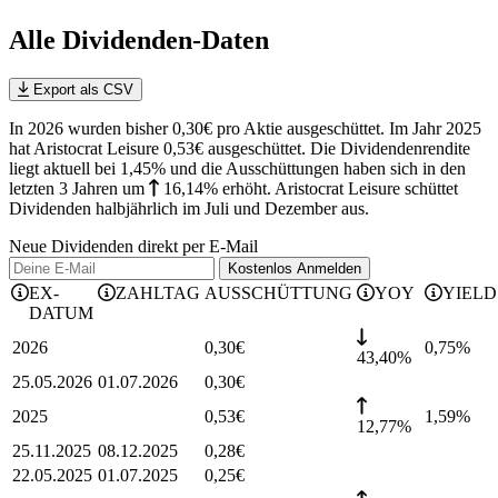
Alle Dividenden-Daten
Export als CSV
In 2026 wurden bisher 0,30€ pro Aktie ausgeschüttet. Im Jahr 2025
hat Aristocrat Leisure 0,53€ ausgeschüttet.
Die Dividendenrendite
liegt aktuell bei 1,45% und die
Ausschüttungen haben sich in den
letzten 3 Jahren
um
16,14%
erhöht
.
Aristocrat Leisure schüttet
Dividenden halbjährlich im Juli und Dezember aus.
Neue Dividenden direkt per E-Mail
Kostenlos
Anmelden
EX-
ZAHLTAG
AUSSCHÜTTUNG
YOY
YIELD
DATUM
2026
0,30
€
0,75
%
43,40%
25.05.2026
01.07.2026
0,30
€
2025
0,53
€
1,59
%
12,77%
25.11.2025
08.12.2025
0,28
€
22.05.2025
01.07.2025
0,25
€