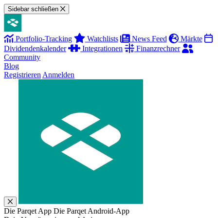
Sidebar schließen
Portfolio-Tracking
Watchlists
News Feed
Märkte
Dividendenkalender
Integrationen
Finanzrechner
Community
Blog
Registrieren
Anmelden
Die Parqet App
Die Parqet Android-App