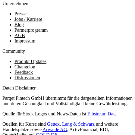
Unternehmen
Presse
Jobs / Karriere
Blog
Partnerprogramm
AGB
Impressum
Community
Produkt Updates
Changelog
Feedback
Diskussionen
Daten Disclaimer
Parqet Fintech GmbH übernimmt für die dargestellten Informationen
und deren Genauigkeit und Vollständigkeit keine Gewährleistung.
Quelle für Stock Logos und News-Daten ist
Elbstream Data
Quellen für Kurse sind
Gettex
,
Lang & Schwarz
und weitere
Handelsplätze sowie
Ariva.de AG
, ActivFinancial, EDI,
QuoteMedia und
GOLD.DE
.