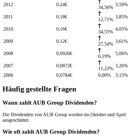
2012
0,24
€
3,59
%
34,56%
2011
0,18
€
3,85
%
12,71%
2010
0,16
€
4,05
%
34,55%
2009
0,12
€
3,61
%
27,54%
2008
0,0926
€
5,06
%
6,19%
2007
0,0872
€
3,26
%
11,22%
2006
0,0784
€
0,00%
3,15
%
Häufig gestellte Fragen
Wann zahlt AUB Group Dividenden?
Die Dividenden von AUB Group werden im Oktober und April
ausgeschüttet.
Wie oft zahlt AUB Group Dividenden?