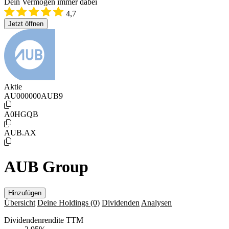
Dein Vermögen immer dabei
4,7
Jetzt öffnen
Aktie
AU000000AUB9
A0HGQB
AUB.AX
AUB Group
Hinzufügen
Übersicht
Deine Holdings
(0)
Dividenden
Analysen
Dividendenrendite TTM