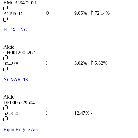
BMG359472021
Q
9,65
%
72,14%
A2PFGD
FLEX LNG
Aktie
CH0012005267
J
3,02
%
5,62%
904278
NOVARTIS
Aktie
DE0005229504
J
12,47
%
-
522950
Bijou Brigitte Acc