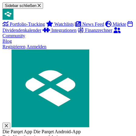
Sidebar schließen
Portfolio-Tracking
Watchlists
News Feed
Märkte
Dividendenkalender
Integrationen
Finanzrechner
Community
Blog
Registrieren
Anmelden
Die Parqet App
Die Parqet Android-App