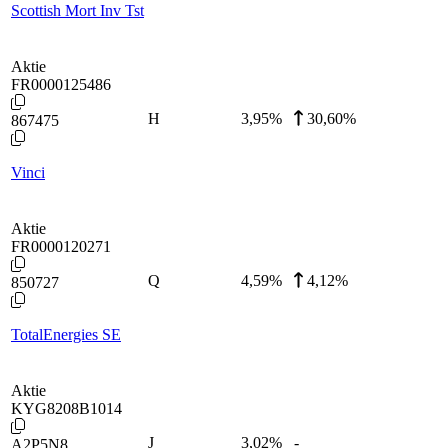
Scottish Mort Inv Tst
Aktie
FR0000125486
H
3,95
%
30,60%
867475
Vinci
Aktie
FR0000120271
Q
4,59
%
4,12%
850727
TotalEnergies SE
Aktie
KYG8208B1014
J
3,02
%
-
A2P5N8