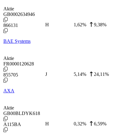
Aktie
GB0002634946
H
1,62
%
9,38%
866131
BAE Systems
Aktie
FR0000120628
J
5,14
%
24,11%
855705
AXA
Aktie
GB00BLDYK618
H
0,32
%
6,59%
A115BA