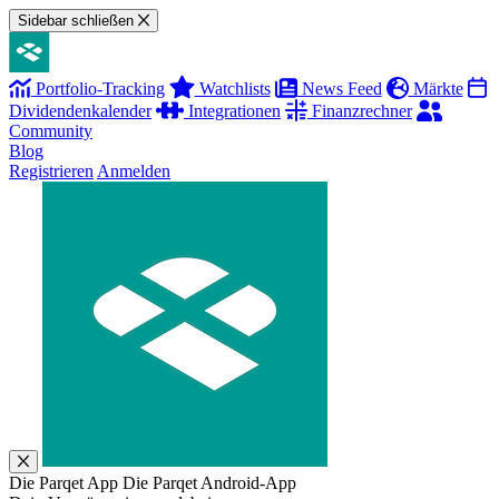
Sidebar schließen
Portfolio-Tracking
Watchlists
News Feed
Märkte
Dividendenkalender
Integrationen
Finanzrechner
Community
Blog
Registrieren
Anmelden
Die Parqet App
Die Parqet Android-App