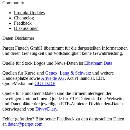
Community
Produkt Updates
Changelog
Feedback
Diskussionen
Daten Disclaimer
Parqet Fintech GmbH übernimmt für die dargestellten Informationen
und deren Genauigkeit und Vollständigkeit keine Gewährleistung.
Quelle für Stock Logos und News-Daten ist
Elbstream Data
Quellen für Kurse sind
Gettex
,
Lang & Schwarz
und weitere
Handelsplätze sowie
Ariva.de AG
, ActivFinancial, EDI,
QuoteMedia und
GOLD.DE
.
Quelle für Fundamentaldaten sind die Firmenunterlagen der
jeweiligen Unternehmen. Quelle für ETF-Daten sind die Webseiten
und Datenblätter der jeweiligen ETF-Anbieter. Dividenden-Daten
überwiegend von
DivvyDiary
.
Fehler gefunden? Bitte sende Feedback zu den dargestellten Daten
an
daten@parqet.com
.