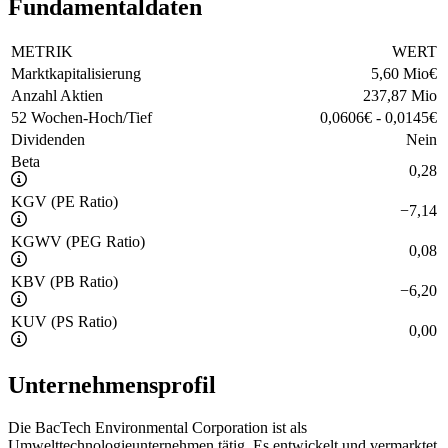
Fundamentaldaten
METRIK
WERT
Marktkapitalisierung
5,60 Mio
€
Anzahl Aktien
237,87 Mio
52 Wochen-Hoch/Tief
0,0606
€
-
0,0145
€
Dividenden
Nein
Beta
0,28
KGV (PE Ratio)
−
7,14
KGWV (PEG Ratio)
0,08
KBV (PB Ratio)
−
6,20
KUV (PS Ratio)
0,00
Unternehmensprofil
Die BacTech Environmental Corporation ist als
Umwelttechnologieunternehmen tätig. Es entwickelt und vermarktet