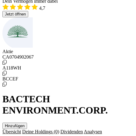
Dein Vermögen immer dabei
4,7
Jetzt öffnen
Aktie
CA0704902067
A118WH
BCCEF
BACTECH
ENVIRONMENT.CORP.
Hinzufügen
Übersicht
Deine Holdings
(0)
Dividenden
Analysen