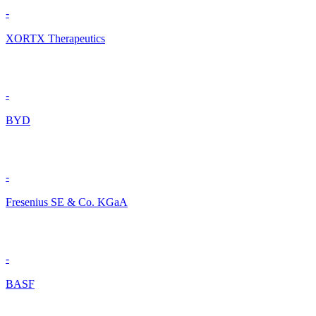
-
XORTX Therapeutics
-
BYD
-
Fresenius SE & Co. KGaA
-
BASF