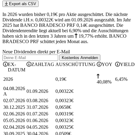
Export als CSV
In 2026 wurden bisher 0,19€ pro Aktie ausgeschüttet. Die nächste
Dividende i.H.v. 0,00322€ wird am 01.09.2026 ausgezahlt. Im Jahr
2025 hat BANCO BRADESCO PRF 0,14€ ausgeschüttet.
Die
Dividendenrendite liegt aktuell bei 6,90% und die
Ausschüttungen
haben sich in den letzten 3 Jahren
um
19,77%
erhöht
.
BANCO
BRADESCO PRF schüttet jeden Monat aus.
Neue Dividenden direkt per E-Mail
Kostenlos
Anmelden
EX-
ZAHLTAG
AUSSCHÜTTUNG
YOY
YIELD
DATUM
2026
0,19
€
6,45
%
40,08%
04.08.2026
01.09.2026
0,00322
€
A
02.07.2026
03.08.2026
0,00323
€
30.12.2025
31.07.2026
0,0658
€
02.06.2026
01.07.2026
0,00319
€
05.05.2026
01.06.2026
0,00323
€
02.04.2026
04.05.2026
0,00325
€
30.09.2025
30.04.2026
0,0509
€