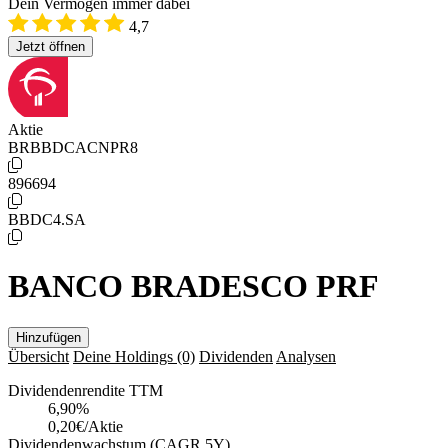
Dein Vermögen immer dabei
4,7
Jetzt öffnen
Aktie
BRBBDCACNPR8
896694
BBDC4.SA
BANCO BRADESCO PRF
Hinzufügen
Übersicht
Deine Holdings
(0)
Dividenden
Analysen
Dividendenrendite TTM
6,90
%
0,20€/Aktie
Dividendenwachstum (CAGR 5Y)