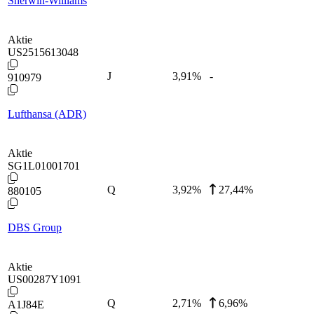
Sherwin-Williams
Aktie
US2515613048
J
3,91
%
-
910979
Lufthansa (ADR)
Aktie
SG1L01001701
Q
3,92
%
27,44%
880105
DBS Group
Aktie
US00287Y1091
Q
2,71
%
6,96%
A1J84E