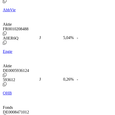
AbbVie
Aktie
FR0010208488
J
5,04
%
-
A0ER6Q
Engie
Aktie
DE0005936124
J
0,26
%
-
593612
OHB
Fonds
DE0008471012