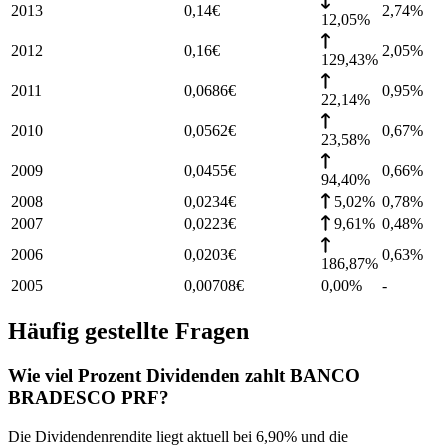
2013
0,14
€
2,74
%
12,05%
2012
0,16
€
2,05
%
129,43%
2011
0,0686
€
0,95
%
22,14%
2010
0,0562
€
0,67
%
23,58%
2009
0,0455
€
0,66
%
94,40%
2008
0,0234
€
5,02%
0,78
%
2007
0,0223
€
9,61%
0,48
%
2006
0,0203
€
0,63
%
186,87%
2005
0,00708
€
0,00%
-
Häufig gestellte Fragen
Wie viel Prozent Dividenden zahlt BANCO
BRADESCO PRF?
Die Dividendenrendite liegt aktuell bei 6,90% und die