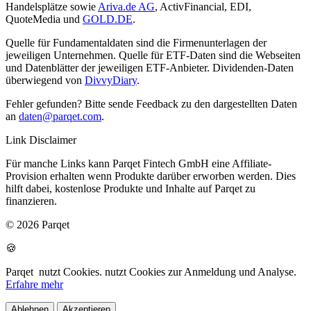
Handelsplätze sowie
Ariva.de AG
, ActivFinancial, EDI,
QuoteMedia und
GOLD.DE
.
Quelle für Fundamentaldaten sind die Firmenunterlagen der
jeweiligen Unternehmen. Quelle für ETF-Daten sind die Webseiten
und Datenblätter der jeweiligen ETF-Anbieter. Dividenden-Daten
überwiegend von
DivvyDiary
.
Fehler gefunden? Bitte sende Feedback zu den dargestellten Daten
an
daten@parqet.com
.
Link Disclaimer
Für manche Links kann Parqet Fintech GmbH eine Affiliate-
Provision erhalten wenn Produkte darüber erworben werden. Dies
hilft dabei, kostenlose Produkte und Inhalte auf Parqet zu
finanzieren.
© 2026 Parqet
🍪
Parqet
nutzt Cookies.
nutzt Cookies zur Anmeldung und Analyse.
Erfahre mehr
Ablehnen
Akzeptieren