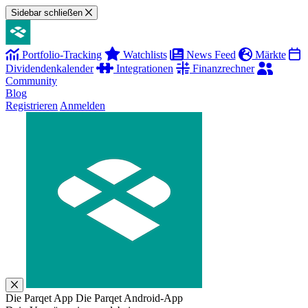
Sidebar schließen
Portfolio-Tracking
Watchlists
News Feed
Märkte
Dividendenkalender
Integrationen
Finanzrechner
Community
Blog
Registrieren
Anmelden
Die Parqet App
Die Parqet Android-App