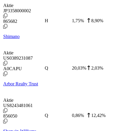
Aktie
JP3358000002
H
1,75
%
8,90%
865682
Shimano
Aktie
US0389231087
Q
20,03
%
2,03%
A0CAPU
Arbor Realty Trust
Aktie
US8243481061
Q
0,86
%
12,42%
856050