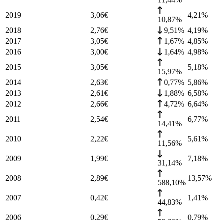
2019
3,06
€
4,21
%
10,87%
2018
2,76
€
9,51%
4,19
%
2017
3,05
€
1,67%
4,85
%
2016
3,00
€
1,64%
4,98
%
2015
3,05
€
5,18
%
15,97%
2014
2,63
€
0,77%
5,86
%
2013
2,61
€
1,88%
6,58
%
2012
2,66
€
4,72%
6,64
%
2011
2,54
€
6,77
%
14,41%
2010
2,22
€
5,61
%
11,56%
2009
1,99
€
7,18
%
31,14%
2008
2,89
€
13,57
%
588,10%
2007
0,42
€
1,41
%
44,83%
2006
0,29
€
0,79
%