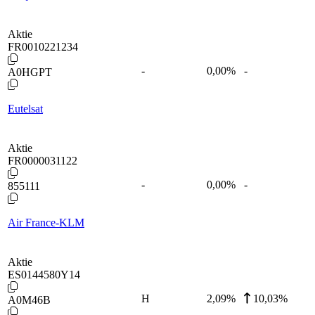
Aktie
FR0010221234
-
0,00
%
-
A0HGPT
Eutelsat
Aktie
FR0000031122
-
0,00
%
-
855111
Air France-KLM
Aktie
ES0144580Y14
H
2,09
%
10,03%
A0M46B