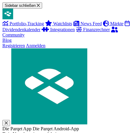
Sidebar schließen
Portfolio-Tracking
Watchlists
News Feed
Märkte
Dividendenkalender
Integrationen
Finanzrechner
Community
Blog
Registrieren
Anmelden
Die Parqet App
Die Parqet Android-App