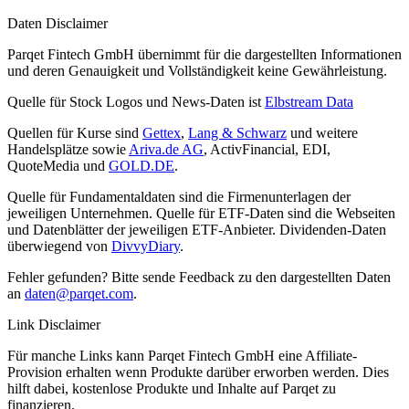
Daten Disclaimer
Parqet Fintech GmbH übernimmt für die dargestellten Informationen
und deren Genauigkeit und Vollständigkeit keine Gewährleistung.
Quelle für Stock Logos und News-Daten ist
Elbstream Data
Quellen für Kurse sind
Gettex
,
Lang & Schwarz
und weitere
Handelsplätze sowie
Ariva.de AG
, ActivFinancial, EDI,
QuoteMedia und
GOLD.DE
.
Quelle für Fundamentaldaten sind die Firmenunterlagen der
jeweiligen Unternehmen. Quelle für ETF-Daten sind die Webseiten
und Datenblätter der jeweiligen ETF-Anbieter. Dividenden-Daten
überwiegend von
DivvyDiary
.
Fehler gefunden? Bitte sende Feedback zu den dargestellten Daten
an
daten@parqet.com
.
Link Disclaimer
Für manche Links kann Parqet Fintech GmbH eine Affiliate-
Provision erhalten wenn Produkte darüber erworben werden. Dies
hilft dabei, kostenlose Produkte und Inhalte auf Parqet zu
finanzieren.