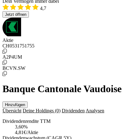
Dein Vermögen immer dabei
4,7
Jetzt öffnen
Aktie
CH0531751755
A2P4UM
BCVN.SW
Banque Cantonale Vaudoise
Hinzufügen
Übersicht
Deine Holdings
(0)
Dividenden
Analysen
Dividendenrendite TTM
3,60
%
4,81€/Aktie
Dividendenwachstum (CAGR 5Y)