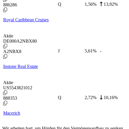
Q
1,56
%
13,92%
886286
Royal Caribbean Cruises
Aktie
DE000A2NBX80
J
5,61
%
-
A2NBX8
Instone Real Estate
Aktie
US5543821012
Q
2,72
%
10,16%
888353
Macerich
Wir arbeiten hart, um Hürden für den Vermögensaufbau zu senken.