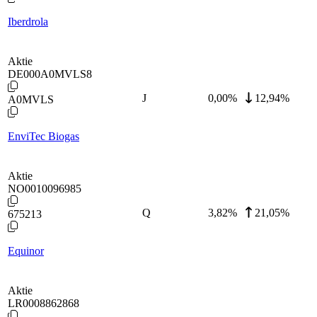
Iberdrola
Aktie
DE000A0MVLS8
J
0,00
%
12,94%
A0MVLS
EnviTec Biogas
Aktie
NO0010096985
Q
3,82
%
21,05%
675213
Equinor
Aktie
LR0008862868