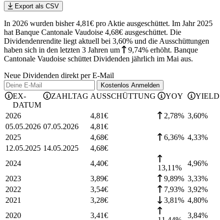
Export als CSV
In 2026 wurden bisher 4,81€ pro Aktie ausgeschüttet. Im Jahr 2025
hat Banque Cantonale Vaudoise 4,68€ ausgeschüttet.
Die
Dividendenrendite liegt aktuell bei 3,60% und die
Ausschüttungen
haben sich in den letzten 3 Jahren
um
9,74%
erhöht
.
Banque
Cantonale Vaudoise schüttet Dividenden jährlich im Mai aus.
Neue Dividenden direkt per E-Mail
Kostenlos
Anmelden
EX-
ZAHLTAG
AUSSCHÜTTUNG
YOY
YIELD
DATUM
2026
4,81
€
2,78%
3,60
%
05.05.2026
07.05.2026
4,81
€
2025
4,68
€
6,36%
4,33
%
12.05.2025
14.05.2025
4,68
€
2024
4,40
€
4,96
%
13,11%
2023
3,89
€
9,89%
3,33
%
2022
3,54
€
7,93%
3,92
%
2021
3,28
€
3,81%
4,80
%
2020
3,41
€
3,84
%
11,44%