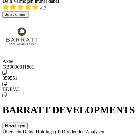
Dein Vermögen immer dabei
4,7
Jetzt öffnen
Aktie
GB0000811801
859551
BDEV.L
BARRATT DEVELOPMENTS
Hinzufügen
Übersicht
Deine Holdings
(0)
Dividenden
Analysen