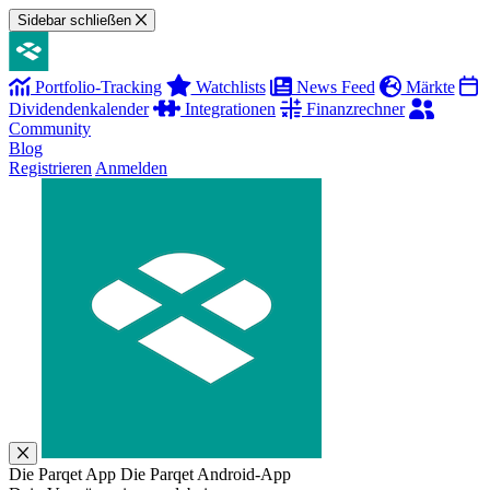
Sidebar schließen
Portfolio-Tracking
Watchlists
News Feed
Märkte
Dividendenkalender
Integrationen
Finanzrechner
Community
Blog
Registrieren
Anmelden
Die Parqet App
Die Parqet Android-App