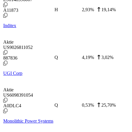
H
2,93
%
19,14%
A11873
Inditex
Aktie
US9026811052
Q
4,19
%
3,02%
887836
UGI Corp
Aktie
US6098391054
Q
0,53
%
25,70%
A0DLC4
Monolithic Power Systems