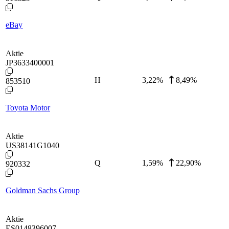
eBay
Aktie
JP3633400001
H
3,22
%
8,49%
853510
Toyota Motor
Aktie
US38141G1040
Q
1,59
%
22,90%
920332
Goldman Sachs Group
Aktie
ES0148396007