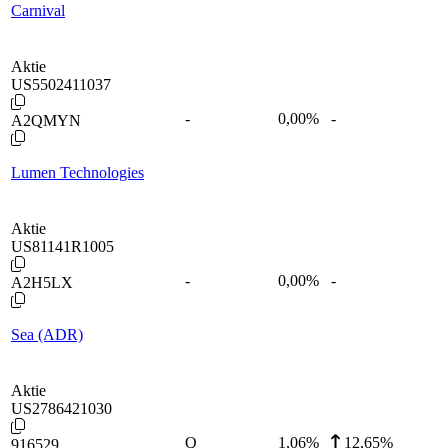
Carnival
Aktie
US5502411037
-
0,00
%
-
A2QMYN
Lumen Technologies
Aktie
US81141R1005
-
0,00
%
-
A2H5LX
Sea (ADR)
Aktie
US2786421030
Q
1,06
%
12,65%
916529