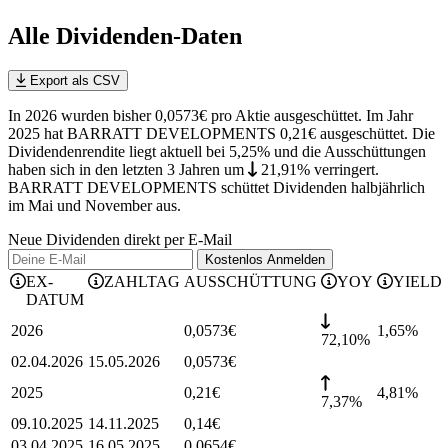
Alle Dividenden-Daten
Export als CSV
In 2026 wurden bisher 0,0573€ pro Aktie ausgeschüttet. Im Jahr
2025 hat BARRATT DEVELOPMENTS 0,21€ ausgeschüttet.
Die
Dividendenrendite liegt aktuell bei 5,25% und die
Ausschüttungen
haben sich in den letzten 3 Jahren
um
21,91%
verringert
.
BARRATT DEVELOPMENTS schüttet Dividenden halbjährlich
im Mai und November aus.
Neue Dividenden direkt per E-Mail
Kostenlos
Anmelden
EX-
ZAHLTAG
AUSSCHÜTTUNG
YOY
YIELD
DATUM
2026
0,0573
€
1,65
%
72,10%
02.04.2026
15.05.2026
0,0573
€
2025
0,21
€
4,81
%
7,37%
09.10.2025
14.11.2025
0,14
€
03.04.2025
16.05.2025
0,0654
€