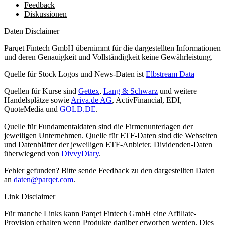
Feedback
Diskussionen
Daten Disclaimer
Parqet Fintech GmbH übernimmt für die dargestellten Informationen
und deren Genauigkeit und Vollständigkeit keine Gewährleistung.
Quelle für Stock Logos und News-Daten ist
Elbstream Data
Quellen für Kurse sind
Gettex
,
Lang & Schwarz
und weitere
Handelsplätze sowie
Ariva.de AG
, ActivFinancial, EDI,
QuoteMedia und
GOLD.DE
.
Quelle für Fundamentaldaten sind die Firmenunterlagen der
jeweiligen Unternehmen. Quelle für ETF-Daten sind die Webseiten
und Datenblätter der jeweiligen ETF-Anbieter. Dividenden-Daten
überwiegend von
DivvyDiary
.
Fehler gefunden? Bitte sende Feedback zu den dargestellten Daten
an
daten@parqet.com
.
Link Disclaimer
Für manche Links kann Parqet Fintech GmbH eine Affiliate-
Provision erhalten wenn Produkte darüber erworben werden. Dies