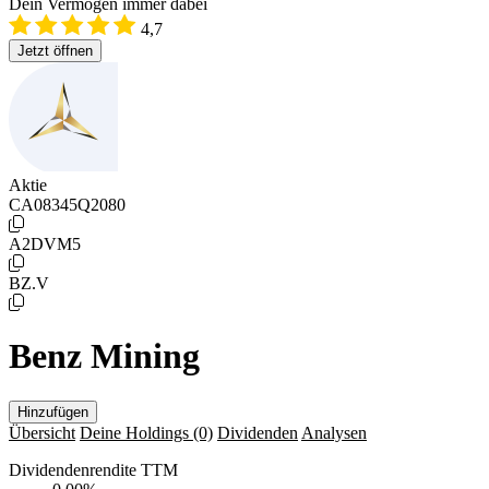
Dein Vermögen immer dabei
4,7
Jetzt öffnen
Aktie
CA08345Q2080
A2DVM5
BZ.V
Benz Mining
Hinzufügen
Übersicht
Deine Holdings
(0)
Dividenden
Analysen
Dividendenrendite TTM