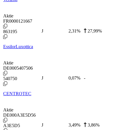
Aktie
FR0000121667
J
2,31
%
27,99%
863195
EssilorLuxottica
Aktie
DE0005407506
J
0,07
%
-
540750
CENTROTEC
Aktie
DE000A3E5D56
J
3,49
%
3,86%
A3E5D5