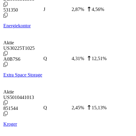
J
2,87
%
4,56%
531350
Energiekontor
Aktie
US30225T1025
Q
4,31
%
12,51%
A0B7S6
Extra Space Storage
Aktie
US5010441013
Q
2,45
%
15,13%
851544
Kroger