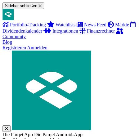
Sidebar schließen
Portfolio-Tracking
Watchlists
News Feed
Märkte
Dividendenkalender
Integrationen
Finanzrechner
Community
Blog
Registrieren
Anmelden
Die Parqet App
Die Parqet Android-App