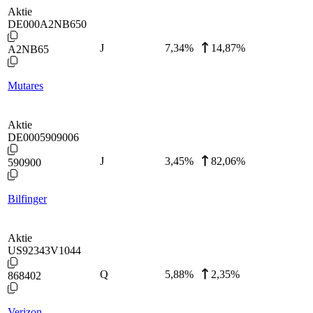
Aktie
DE000A2NB650
J
7,34
%
14,87%
A2NB65
Mutares
Aktie
DE0005909006
J
3,45
%
82,06%
590900
Bilfinger
Aktie
US92343V1044
Q
5,88
%
2,35%
868402
Verizon