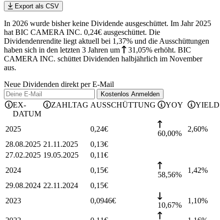
Export als CSV
In 2026 wurde bisher keine Dividende ausgeschüttet. Im Jahr 2025
hat BIC CAMERA INC. 0,24€ ausgeschüttet.
Die
Dividendenrendite liegt aktuell bei 1,37% und die
Ausschüttungen
haben sich in den letzten 3 Jahren
um
31,05%
erhöht
.
BIC
CAMERA INC. schüttet Dividenden halbjährlich im November
aus.
Neue Dividenden direkt per E-Mail
Kostenlos
Anmelden
EX-
ZAHLTAG
AUSSCHÜTTUNG
YOY
YIELD
DATUM
2025
0,24
€
2,60
%
60,00%
28.08.2025
21.11.2025
0,13
€
27.02.2025
19.05.2025
0,11
€
2024
0,15
€
1,42
%
58,56%
29.08.2024
22.11.2024
0,15
€
2023
0,0946
€
1,10
%
10,67%