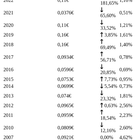
2022
0,11
€
1,16
%
181,65%
2021
0,0376
€
0,51
%
65,60%
2020
0,11
€
1,21
%
33,52%
2019
0,16
€
3,85%
1,61
%
2018
0,16
€
1,40
%
69,49%
2017
0,0934
€
0,78
%
56,71%
2016
0,0596
€
0,69
%
20,85%
2015
0,0753
€
7,73%
0,95
%
2014
0,0699
€
5,54%
0,73
%
2013
0,074
€
1,81
%
23,32%
2012
0,0965
€
0,63%
2,56
%
2011
0,0959
€
2,23
%
18,54%
2010
0,0809
€
2,60
%
12,16%
2007
0,0921
€
0,00%
4,62
%