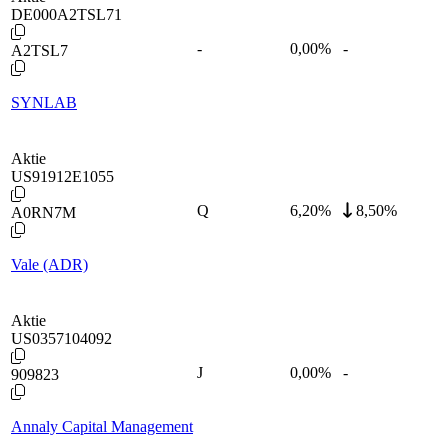
DE000A2TSL71
-
0,00
%
-
A2TSL7
SYNLAB
Aktie
US91912E1055
Q
6,20
%
8,50%
A0RN7M
Vale (ADR)
Aktie
US0357104092
J
0,00
%
-
909823
Annaly Capital Management