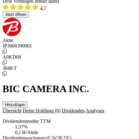
Dein Vermögen immer dabei
4,7
Jetzt öffnen
Aktie
JP3800390001
A0KD08
3048.T
BIC CAMERA INC.
Hinzufügen
Übersicht
Deine Holdings
(0)
Dividenden
Analysen
Dividendenrendite TTM
1,37
%
0,13€/Aktie
Dividendenwachstum (CAGR 5Y)