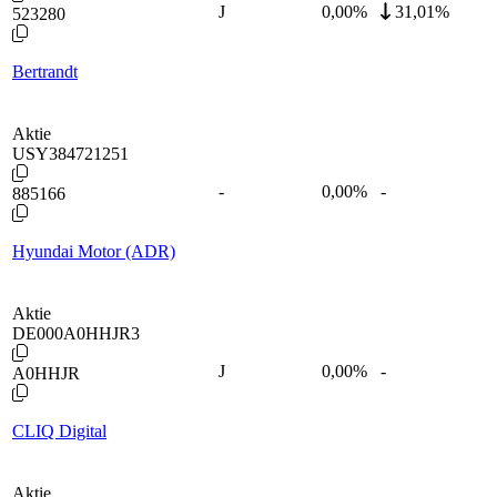
J
0,00
%
31,01%
523280
Bertrandt
Aktie
USY384721251
-
0,00
%
-
885166
Hyundai Motor (ADR)
Aktie
DE000A0HHJR3
J
0,00
%
-
A0HHJR
CLIQ Digital
Aktie