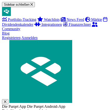
Sidebar schließen
Portfolio-Tracking
Watchlists
News Feed
Märkte
Dividendenkalender
Integrationen
Finanzrechner
Community
Blog
Registrieren
Anmelden
Die Parqet App
Die Parqet Android-App