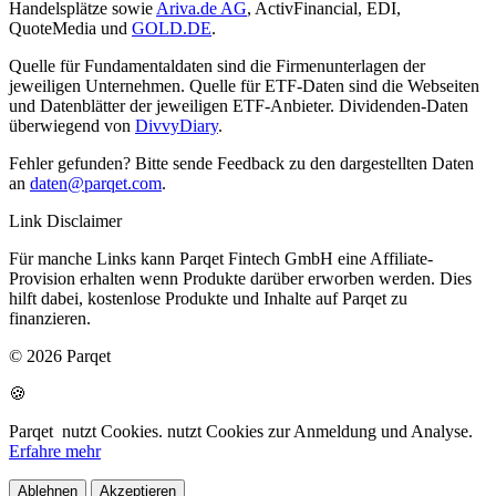
Handelsplätze sowie
Ariva.de AG
, ActivFinancial, EDI,
QuoteMedia und
GOLD.DE
.
Quelle für Fundamentaldaten sind die Firmenunterlagen der
jeweiligen Unternehmen. Quelle für ETF-Daten sind die Webseiten
und Datenblätter der jeweiligen ETF-Anbieter. Dividenden-Daten
überwiegend von
DivvyDiary
.
Fehler gefunden? Bitte sende Feedback zu den dargestellten Daten
an
daten@parqet.com
.
Link Disclaimer
Für manche Links kann Parqet Fintech GmbH eine Affiliate-
Provision erhalten wenn Produkte darüber erworben werden. Dies
hilft dabei, kostenlose Produkte und Inhalte auf Parqet zu
finanzieren.
© 2026 Parqet
🍪
Parqet
nutzt Cookies.
nutzt Cookies zur Anmeldung und Analyse.
Erfahre mehr
Ablehnen
Akzeptieren