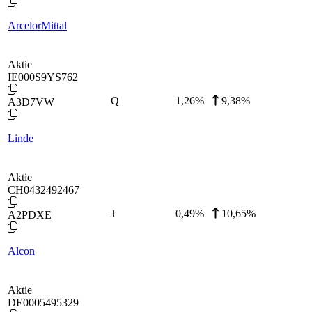
ArcelorMittal
Aktie
IE000S9YS762
Q
1,26
%
9,38%
A3D7VW
Linde
Aktie
CH0432492467
J
0,49
%
10,65%
A2PDXE
Alcon
Aktie
DE0005495329