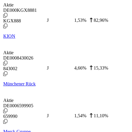
Aktie
DE000KGX8881
J
1,53
%
82,96%
KGX888
KION
Aktie
DE0008430026
J
4,66
%
15,33%
843002
Münchener Rück
Aktie
DE0006599905
J
1,54
%
11,10%
659990
Merck Gruppe