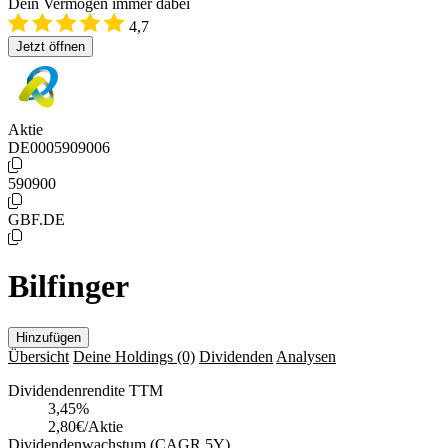
Dein Vermögen immer dabei
4,7
Jetzt öffnen
Aktie
DE0005909006
590900
GBF.DE
Bilfinger
Hinzufügen
Übersicht
Deine Holdings
(0)
Dividenden
Analysen
Dividendenrendite TTM
3,45
%
2,80€/Aktie
Dividendenwachstum (CAGR 5Y)