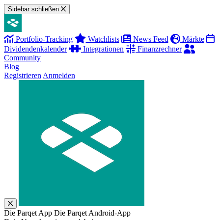
Sidebar schließen
Portfolio-Tracking
Watchlists
News Feed
Märkte
Dividendenkalender
Integrationen
Finanzrechner
Community
Blog
Registrieren
Anmelden
Die Parqet App
Die Parqet Android-App