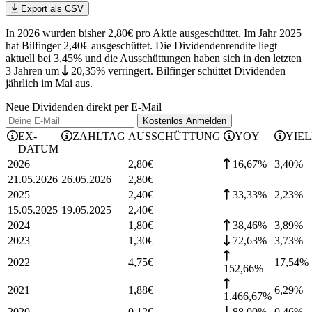
Export als CSV
In 2026 wurden bisher 2,80€ pro Aktie ausgeschüttet. Im Jahr 2025
hat Bilfinger 2,40€ ausgeschüttet.
Die Dividendenrendite liegt
aktuell bei 3,45% und die
Ausschüttungen haben sich in den letzten
3 Jahren
um
20,35%
verringert
.
Bilfinger schüttet Dividenden
jährlich im Mai aus.
Neue Dividenden direkt per E-Mail
Kostenlos
Anmelden
EX-
ZAHLTAG
AUSSCHÜTTUNG
YOY
YIE
DATUM
2026
2,80
€
16,67%
3,40
%
21.05.2026
26.05.2026
2,80
€
2025
2,40
€
33,33%
2,23
%
15.05.2025
19.05.2025
2,40
€
2024
1,80
€
38,46%
3,89
%
2023
1,30
€
72,63%
3,73
%
2022
4,75
€
17,54
%
152,66%
2021
1,88
€
6,29
%
1.466,67%
2020
0,12
€
88,00%
0,46
%