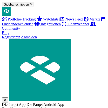
Sidebar schließen
Portfolio-Tracking
Watchlists
News Feed
Märkte
Dividendenkalender
Integrationen
Finanzrechner
Community
Blog
Registrieren
Anmelden
Die Parqet App
Die Parqet Android-App