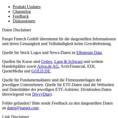
Produkt Updates
Changelog
Feedback
Diskussionen
Daten Disclaimer
Parqet Fintech GmbH übernimmt für die dargestellten Informationen
und deren Genauigkeit und Vollständigkeit keine Gewährleistung.
Quelle für Stock Logos und News-Daten ist
Elbstream Data
Quellen für Kurse sind
Gettex
,
Lang & Schwarz
und weitere
Handelsplätze sowie
Ariva.de AG
, ActivFinancial, EDI,
QuoteMedia und
GOLD.DE
.
Quelle für Fundamentaldaten sind die Firmenunterlagen der
jeweiligen Unternehmen. Quelle für ETF-Daten sind die Webseiten
und Datenblätter der jeweiligen ETF-Anbieter. Dividenden-Daten
überwiegend von
DivvyDiary
.
Fehler gefunden? Bitte sende Feedback zu den dargestellten Daten
an
daten@parqet.com
.
Link Disclaimer