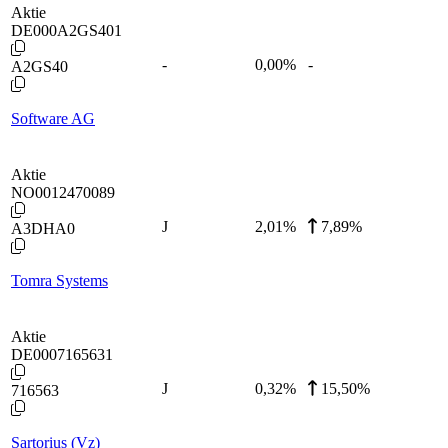
Aktie
DE000A2GS401
-
0,00
%
-
A2GS40
Software AG
Aktie
NO0012470089
J
2,01
%
7,89%
A3DHA0
Tomra Systems
Aktie
DE0007165631
J
0,32
%
15,50%
716563
Sartorius (Vz)