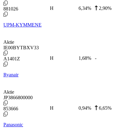
H
6,34
%
2,90%
881026
UPM-KYMMENE
Aktie
IE00BYTBXV33
H
1,68
%
-
A1401Z
Ryanair
Aktie
JP3866800000
H
0,94
%
6,65%
853666
Panasonic