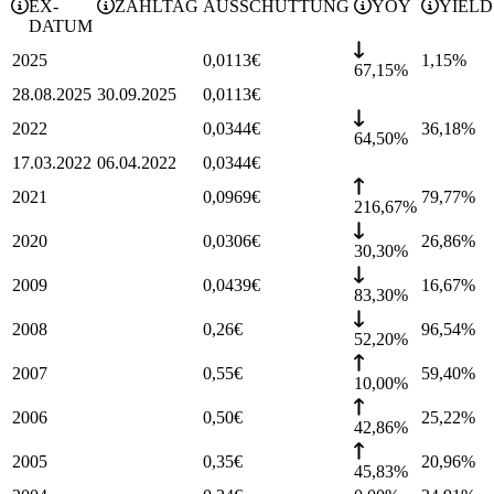
EX-
ZAHLTAG
AUSSCHÜTTUNG
YOY
YIELD
DATUM
2025
0,0113
€
1,15
%
67,15%
28.08.2025
30.09.2025
0,0113
€
2022
0,0344
€
36,18
%
64,50%
17.03.2022
06.04.2022
0,0344
€
2021
0,0969
€
79,77
%
216,67%
2020
0,0306
€
26,86
%
30,30%
2009
0,0439
€
16,67
%
83,30%
2008
0,26
€
96,54
%
52,20%
2007
0,55
€
59,40
%
10,00%
2006
0,50
€
25,22
%
42,86%
2005
0,35
€
20,96
%
45,83%