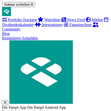
Sidebar schließen
Portfolio-Tracking
Watchlists
News Feed
Märkte
Dividendenkalender
Integrationen
Finanzrechner
Community
Blog
Registrieren
Anmelden
Die Parqet App
Die Parqet Android-App