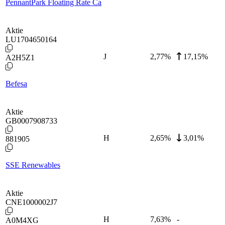
PennantPark Floating Rate Ca
Aktie
LU1704650164
J
2,77
%
17,15%
A2H5Z1
Befesa
Aktie
GB0007908733
H
2,65
%
3,01%
881905
SSE Renewables
Aktie
CNE1000002J7
H
7,63
%
-
A0M4XG