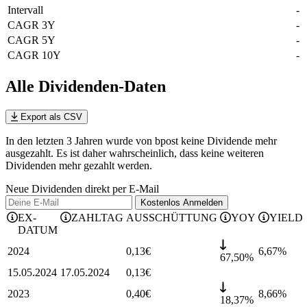
Intervall
-
CAGR 3Y
-
CAGR 5Y
-
CAGR 10Y
-
Alle Dividenden-Daten
Export als CSV
In den letzten 3 Jahren wurde von bpost keine Dividende mehr
ausgezahlt. Es ist daher wahrscheinlich, dass keine weiteren
Dividenden mehr gezahlt werden.
Neue Dividenden direkt per E-Mail
Kostenlos
Anmelden
EX-
ZAHLTAG
AUSSCHÜTTUNG
YOY
YIELD
DATUM
2024
0,13
€
6,67
%
67,50%
15.05.2024
17.05.2024
0,13
€
2023
0,40
€
8,66
%
18,37%