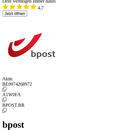
Dein Vermögen immer dabei
4,7
Jetzt öffnen
Aktie
BE0974268972
A1W0FA
BPOST.BR
bpost