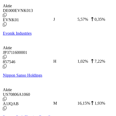
Aktie
DE000EVNK013
J
5,57
%
0,35%
EVNK01
Evonik Industries
Aktie
JP3711600001
H
1,02
%
7,22%
857546
Nippon Sanso Holdings
Aktie
US70806A1060
M
16,15
%
1,93%
A1JQAB