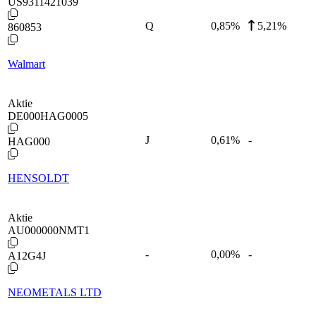
US9311421039
Q
0,85
%
5,21%
860853
Walmart
Aktie
DE000HAG0005
J
0,61
%
-
HAG000
HENSOLDT
Aktie
AU000000NMT1
-
0,00
%
-
A12G4J
NEOMETALS LTD