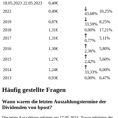
18.05.2023
22.05.2023
0,40
€
2022
0,49
€
10,25
%
43,68%
2019
0,87
€
8,25
%
33,59%
2018
1,31
€
0,00%
17,21
%
2017
1,31
€
5,11
%
0,77%
2016
1,30
€
5,80
%
2,36%
2015
1,27
€
5,60
%
2,42%
2014
1,24
€
6,00
%
33,33%
2013
0,93
€
0,00%
6,47
%
Häufig gestellte Fragen
Wann waren die letzten Auszahlungstermine der
Dividenden von bpost?
Die letzte Auszahlung erfolgte am 17.05.2024. Zuvor erfolgten die